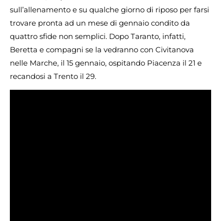
sull’allenamento e su qualche giorno di riposo per farsi
trovare pronta ad un mese di gennaio condito da
quattro sfide non semplici. Dopo Taranto, infatti,
Beretta e compagni se la vedranno con Civitanova
nelle Marche, il 15 gennaio, ospitando Piacenza il 21 e
recandosi a Trento il 29.