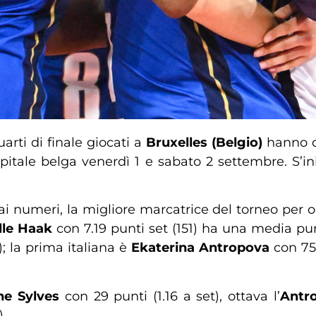
arti di finale giocati a
Bruxelles (Belgio)
hanno di
pitale belga venerdì 1 e sabato 2 settembre. S’in
ai numeri, la migliore marcatrice del torneo per o
lle Haak
con 7.19 punti set (151) ha una media p
; la prima italiana è
Ekaterina Antropova
con 75
e Sylves
con 29 punti (1.16 a set), ottava l’
Antr
).