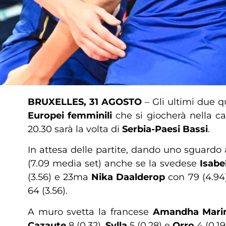
BRUXELLES, 31 AGOSTO
– Gli ultimi due qu
Europei femminili
che si giocherà nella ca
20.30 sarà la volta di
Serbia-Paesi Bassi
.
In attesa delle partite, dando uno sguardo 
(7.09 media set) anche se la svedese
Isabe
(3.56) e 23ma
Nika Daalderop
con 79 (4.94)
64 (3.56).
A muro svetta la francese
Amandha Marin
Cazaute
8 (0.32),
Sylla
5 (0.28) e
Orro
4 (0.19