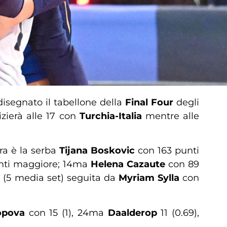
segnato il tabellone della
Final Four
degli
izierà alle 17 con
Turchia-Italia
mentre alle
ra è la serba
Tijana Boskovic
con 163 punti
unti maggiore; 14ma
Helena Cazaute
con 89
 (5 media set) seguita da
Myriam Sylla
con
opova
con 15 (1), 24ma
Daalderop
11 (0.69),