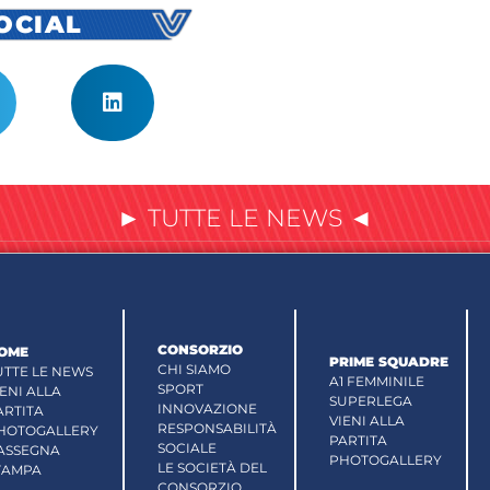
SOCIAL
► TUTTE LE NEWS ◄
CONSORZIO
OME
PRIME SQUADRE
CHI SIAMO
UTTE LE NEWS
A1 FEMMINILE
SPORT
IENI ALLA
SUPERLEGA
INNOVAZIONE
ARTITA
VIENI ALLA
RESPONSABILITÀ
HOTOGALLERY
PARTITA
SOCIALE
ASSEGNA
PHOTOGALLERY
LE SOCIETÀ DEL
TAMPA
CONSORZIO