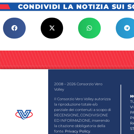
CONDIVIDI LA NOTIZIA SUI 
2008 – 2026 Consorzio Vero
Volley
H
Il Consorzio Vero Volley autorizza
T
la riproduzione totale e/o
V
parziale dei contenuti a scopo di
P
RECENSIONE, CONDIVISIONE
P
ED INFORMAZIONE, inserendo
R
la citazione obbligatoria della
S
fonte.
Privacy Policy
.