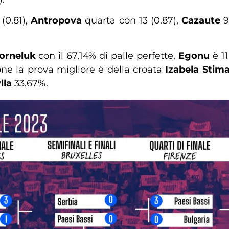
(0.81),
Antropova
quarta con 13 (0.87),
Cazaute
9
orneluk
con il 67,14% di palle perfette,
Egonu
è 11
ne la prova migliore è della croata
Izabela Stim
lla
33.67%.