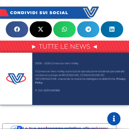
CONDIVIDI SUI SOCIAL
► TUTTE LE NEWS ◄
2008 – 2026 Consorzio Vero Volley
Il Consorzio Vero Volley autorizza la riproduzione totale e/o parziale dei
contenuti a scopo di RECENSIONE, CONDIVISIONE ED
INFORMAZIONE, inserendo la citazione obbligatoria della fonte.
Privacy
Policy
.
P. IVA: 06315490968
Le tue preferenze relative alla privacy