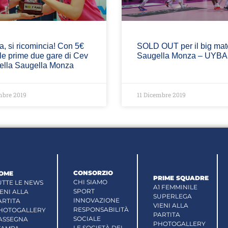
, si ricomincia! Con 5€
SOLD OUT per il big mat
le prime due gare di Cev
Saugella Monza – UYBA
ella Saugella Monza
mbre 2019
11 Dicembre 2019
CONSORZIO
OME
PRIME SQUADRE
CHI SIAMO
UTTE LE NEWS
A1 FEMMINILE
SPORT
IENI ALLA
SUPERLEGA
INNOVAZIONE
ARTITA
VIENI ALLA
RESPONSABILITÀ
HOTOGALLERY
PARTITA
SOCIALE
ASSEGNA
PHOTOGALLERY
LE SOCIETÀ DEL