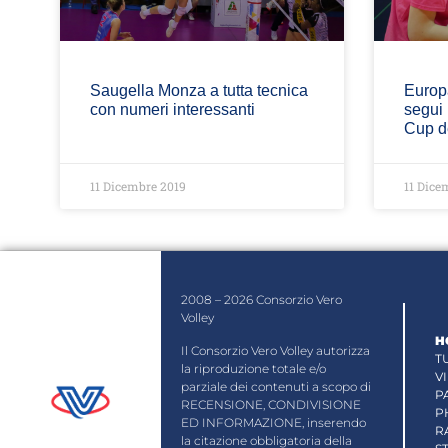
Saugella Monza a tutta tecnica
Europa
con numeri interessanti
segui 
Cup d
11 Dicembre 2019
11 Dice
2008 – 2026 Consorzio Vero
Volley
H
Il Consorzio Vero Volley autorizza
T
la riproduzione totale e/o
V
parziale dei contenuti a scopo di
P
RECENSIONE, CONDIVISIONE
P
ED INFORMAZIONE, inserendo
R
la citazione obbligatoria della