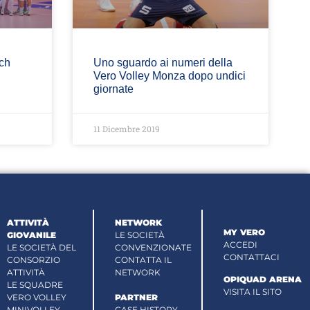
ch
Uno sguardo ai numeri della
Vero Volley Monza dopo undici
giornate
11 Dicembre 2019
ATTIVITÀ
NETWORK
MY VERO
GIOVANILE
LE SOCIETÀ
ACCEDI
LE SOCIETÀ DEL
CONVENZIONATE
CONTATTACI
CONSORZIO
CONTATTA IL
ATTIVITÀ
NETWORK
OPIQUAD ARENA
LE SQUADRE
VISITA IL SITO
VERO VOLLEY
PARTNER
MINIVOLLEY
CASE HISTORY