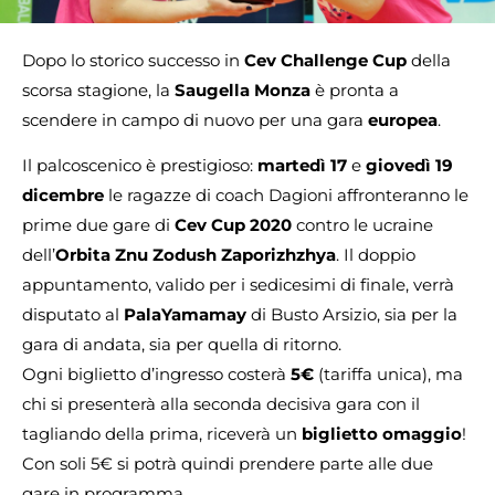
Dopo lo storico successo in
Cev Challenge Cup
della
scorsa stagione, la
Saugella Monza
è pronta a
scendere in campo di nuovo per una gara
europea
.
Il palcoscenico è prestigioso:
martedì 17
e
giovedì 19
dicembre
le ragazze di coach Dagioni affronteranno le
prime due gare di
Cev Cup 2020
contro le ucraine
dell’
Orbita Znu Zodush Zaporizhzhya
. Il doppio
appuntamento, valido per i sedicesimi di finale, verrà
disputato al
PalaYamamay
di Busto Arsizio, sia per la
gara di andata, sia per quella di ritorno.
Ogni biglietto d’ingresso costerà
5€
(tariffa unica), ma
chi si presenterà alla seconda decisiva gara con il
tagliando della prima, riceverà un
biglietto omaggio
!
Con soli 5€ si potrà quindi prendere parte alle due
gare in programma.