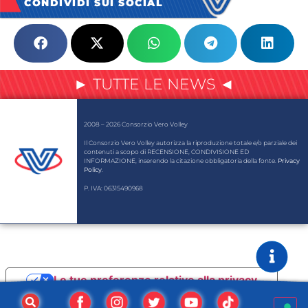
CONDIVIDI SUI SOCIAL
► TUTTE LE NEWS ◄
2008 – 2026 Consorzio Vero Volley
Il Consorzio Vero Volley autorizza la riproduzione totale e/o parziale dei
contenuti a scopo di RECENSIONE, CONDIVISIONE ED
INFORMAZIONE, inserendo la citazione obbligatoria della fonte.
Privacy
Policy
.
P. IVA: 06315490968
Le tue preferenze relative alla privacy
Informativa sulla raccolta