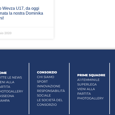
o Wevza U17, da oggi
nata la nostra Dominika
ni!
io 2020
CONSORZIO
OME
PRIME SQUADRE
CHI SIAMO
UTTE LE NEWS
A1 FEMMINILE
SPORT
IENI ALLA
SUPERLEGA
INNOVAZIONE
ARTITA
VIENI ALLA
RESPONSABILITÀ
HOTOGALLERY
PARTITA
SOCIALE
ASSEGNA
PHOTOGALLERY
LE SOCIETÀ DEL
TAMPA
CONSORZIO