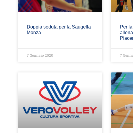
Doppia seduta per la Saugella
Per l
Monza
allen
Piace
7 Gennaio 2020
7 Genna