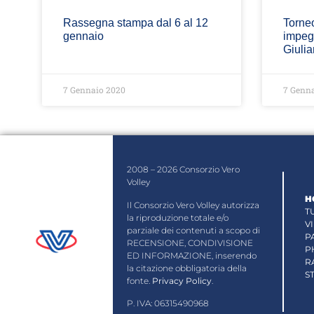
Rassegna stampa dal 6 al 12
Torne
gennaio
impeg
Giulia
7 Gennaio 2020
7 Genna
2008 – 2026 Consorzio Vero
Volley
H
Il Consorzio Vero Volley autorizza
T
la riproduzione totale e/o
V
parziale dei contenuti a scopo di
P
RECENSIONE, CONDIVISIONE
P
ED INFORMAZIONE, inserendo
R
la citazione obbligatoria della
S
fonte.
Privacy Policy
.
P. IVA: 06315490968