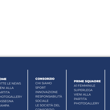
CONSORZIO
OME
PRIME SQUADRE
CHI SIAMO
UTTE LE NEWS
A1 FEMMINILE
SPORT
IENI ALLA
SUPERLEGA
INNOVAZIONE
ARTITA
VIENI ALLA
RESPONSABILITÀ
HOTOGALLERY
PARTITA
SOCIALE
ASSEGNA
PHOTOGALLERY
LE SOCIETÀ DEL
TAMPA
CONSORZIO