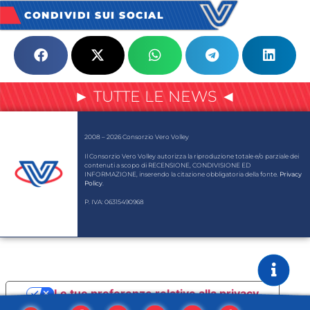
CONDIVIDI SUI SOCIAL
► TUTTE LE NEWS ◄
2008 – 2026 Consorzio Vero Volley
Il Consorzio Vero Volley autorizza la riproduzione totale e/o parziale dei
contenuti a scopo di RECENSIONE, CONDIVISIONE ED
INFORMAZIONE, inserendo la citazione obbligatoria della fonte.
Privacy
Policy
.
P. IVA: 06315490968
Le tue preferenze relative alla privacy