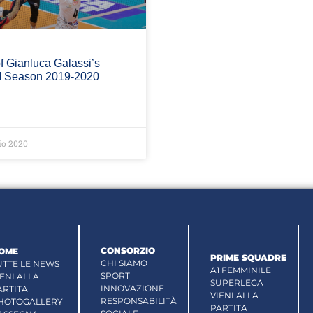
f Gianluca Galassi’s
 I Season 2019-2020
io 2020
CONSORZIO
OME
PRIME SQUADRE
CHI SIAMO
UTTE LE NEWS
A1 FEMMINILE
SPORT
IENI ALLA
SUPERLEGA
INNOVAZIONE
ARTITA
VIENI ALLA
RESPONSABILITÀ
HOTOGALLERY
PARTITA