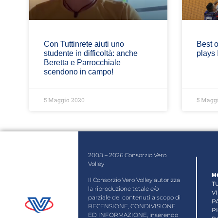
Con Tuttinrete aiuti uno
Best o
studente in difficoltà: anche
plays
Beretta e Parrocchiale
scendono in campo!
5 Maggio 2020
5 Magg
2008 – 2026 Consorzio Vero
Volley
H
Il Consorzio Vero Volley autorizza
T
la riproduzione totale e/o
V
parziale dei contenuti a scopo di
P
RECENSIONE, CONDIVISIONE
P
ED INFORMAZIONE, inserendo