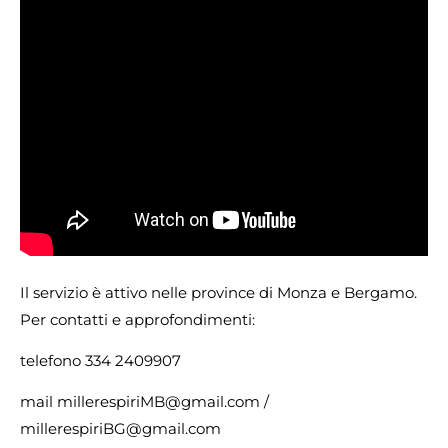
Il servizio è attivo nelle province di Monza e Bergamo.
Per contatti e approfondimenti:
telefono 334 2409907
mail millerespiriMB@gmail.com /
millerespiriBG@gmail.com