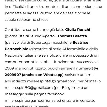
verso un’esigenza comune, quella di dotare le famiglie
in difficoltà di uno strumento e di una connessione che
permetta ai ragazzi di studiare da casa, finché le
scuole resteranno chiuse.
Contribuire come hanno già fatto
Giulia Ronchi
(giornalista di Studio Aperto),
Thomas Beretta
(pallavolista di SuperLega maschile) e
Beatrice
Parrocchiale
(giocatrice di serie A1 femminile e della
Nazionale italiana) è semplice: chi è in possesso di un
computer portatile o tablet funzionante, successivo al
2009 ma non utilizzato, può chiamare il numero
334
2409907 (anche con Whatsapp)
, scrivere una mail
agli indirizzi millerespiriMB@gmail.com (per Monza) o
millerespiriBG@gmail.com (per Bergamo) o un
messaggio sulla pagina facebook
millerespiribergamoemonza ed entrare in contatto
con lo staff di Mille respiri.