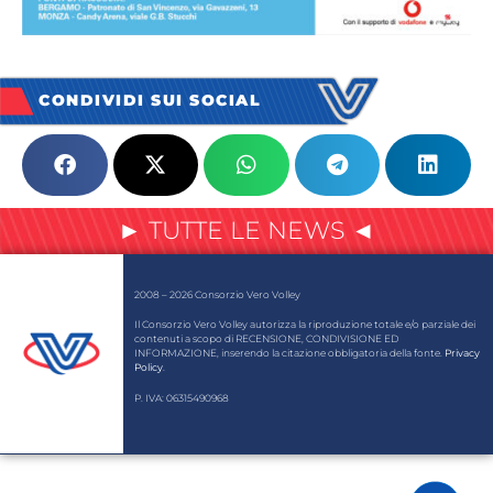
CONDIVIDI SUI SOCIAL
► TUTTE LE NEWS ◄
2008 – 2026 Consorzio Vero Volley
Il Consorzio Vero Volley autorizza la riproduzione totale e/o parziale dei
contenuti a scopo di RECENSIONE, CONDIVISIONE ED
INFORMAZIONE, inserendo la citazione obbligatoria della fonte.
Privacy
Policy
.
P. IVA: 06315490968