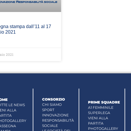
gna stampa dall’11 al 17
io 2021
aio 2021
CONSORZIO
OME
PRIME SQUADRE
CHI SIAMO
UTTE LE NEWS
A1 FEMMINILE
SPORT
IENI ALLA
SUPERLEGA
INNOVAZIONE
ARTITA
VIENI ALLA
RESPONSABILITÀ
HOTOGALLERY
PARTITA
SOCIALE
ASSEGNA
PHOTOGALLERY
LE SOCIETÀ DEL