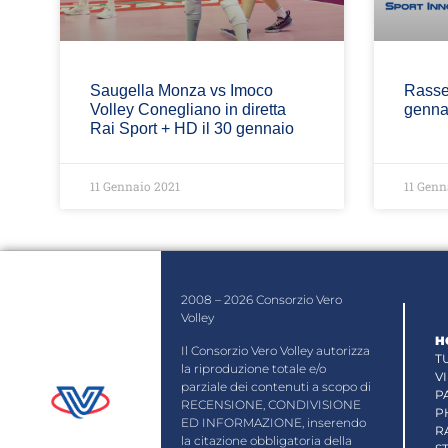
Saugella Monza vs Imoco
Rasse
Volley Conegliano in diretta
genna
Rai Sport + HD il 30 gennaio
11 Gennaio 2021
11 Genn
2008 – 2026 Consorzio Vero
Volley
H
Il Consorzio Vero Volley autorizza
T
la riproduzione totale e/o
V
parziale dei contenuti a scopo di
P
RECENSIONE, CONDIVISIONE
P
ED INFORMAZIONE, inserendo
R
la citazione obbligatoria della