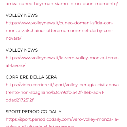
arriva-cuneo-heyrman-siamo-in-un-buon-momento/
VOLLEY NEWS
https://www.volleynews.it/cuneo-domani-sfida-con-
monza-zakchaiou-lotteremo-come-nel-derby-con-
novara/
VOLLEY NEWS
https://www.volleynews.it/la-vero-volley-monza-torna-
al-lavoro/
CORRIERE DELLA SERA
https://video.corriere.it/sport/volley-perugia-civitanova-
trento-non-sbagliano/b3c49cfc-542f-11eb-ad41-
ddad2172512f
SPORT PERIODICO DAILY
https://sport.periodicodaily.com/vero-volley-monza-la-
striscia-di-vittorie-si-interrompe/