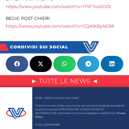
https://www.youtube.com/watch?v=r75F7v42ODI
BEGIC POST CHIERI
https://www.youtube.com/watch?v=CQA9tByAER8
CONDIVIDI SUI SOCIAL
► TUTTE LE NEWS ◄
2008 – 2026 Consorzio Vero Volley
Il Consorzio Vero Volley autorizza la riproduzione totale e/o parziale dei
contenuti a scopo di RECENSIONE, CONDIVISIONE ED
INFORMAZIONE, inserendo la citazione obbligatoria della fonte.
Privacy
Policy
.
P. IVA: 06315490968