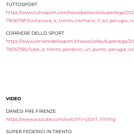
TUTTOSPORT
https://www.tuttosport.com/news/pallavolo/superlega/2021
78067587/civitanova_e_trento_rischiano_il_ko_perugia_n
CORRIERE DELLO SPORT
https://www.corrieredellosport.it/news/volley/superlega/20
78067582/lube_e_trento_perdono_un_punto_perugia_cor
VIDEO
DANESI PRE FIRENZE
https://www.youtube.com/watch?v=jJSnT_FhVhg
SUPER FEDERICI IN TRENTO