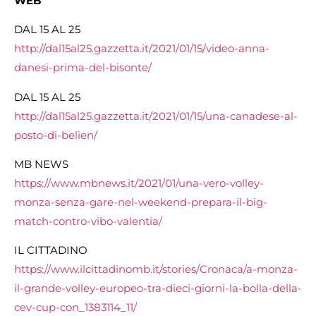
WEB
DAL 15 AL 25
http://dal15al25.gazzetta.it/2021/01/15/video-anna-
danesi-prima-del-bisonte/
DAL 15 AL 25
http://dal15al25.gazzetta.it/2021/01/15/una-canadese-al-
posto-di-belien/
MB NEWS
https://www.mbnews.it/2021/01/una-vero-volley-
monza-senza-gare-nel-weekend-prepara-il-big-
match-contro-vibo-valentia/
IL CITTADINO
https://www.ilcittadinomb.it/stories/Cronaca/a-monza-
il-grande-volley-europeo-tra-dieci-giorni-la-bolla-della-
cev-cup-con_1383114_11/