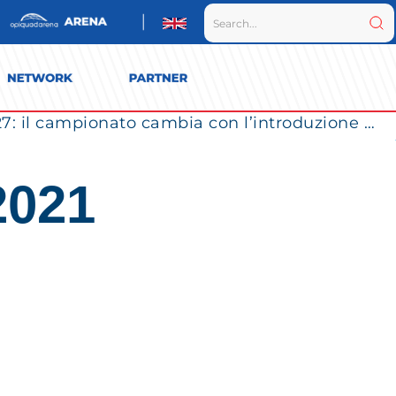
Vero Volley Monza verso la SuperLega 2026/27: il campionato cambia con l’introduzione dei Play Out
2021