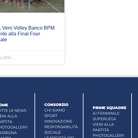
 Vero Volley Banco BPM
nto alla Final Four
nale
o 2021
CONSORZIO
OME
PRIME SQUADRE
CHI SIAMO
UTTE LE NEWS
A1 FEMMINILE
SPORT
IENI ALLA
SUPERLEGA
INNOVAZIONE
ARTITA
VIENI ALLA
RESPONSABILITÀ
HOTOGALLERY
PARTITA
SOCIALE
ASSEGNA
PHOTOGALLERY
LE SOCIETÀ DEL