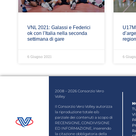
VNL 2021: Galassi e Federici
U17M,
ok con l’Italia nella seconda
d’arge
settimana di gare
regio
6 Giugno 2021
6 Giugn
2008 – 2026 Consorzio Vero
Volley
H
Il Consorzio Vero Volley autorizza
T
la riproduzione totale e/o
V
parziale dei contenuti a scopo di
P
RECENSIONE, CONDIVISIONE
P
ED INFORMAZIONE, inserendo
R
la citazione obbligatoria della