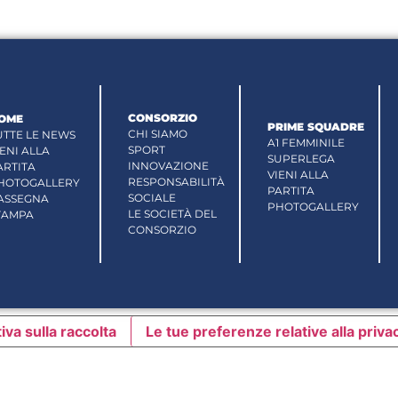
CONSORZIO
OME
PRIME SQUADRE
CHI SIAMO
UTTE LE NEWS
A1 FEMMINILE
SPORT
IENI ALLA
SUPERLEGA
INNOVAZIONE
ARTITA
VIENI ALLA
RESPONSABILITÀ
HOTOGALLERY
PARTITA
SOCIALE
ASSEGNA
PHOTOGALLERY
LE SOCIETÀ DEL
TAMPA
CONSORZIO
iva sulla raccolta
Le tue preferenze relative alla priva