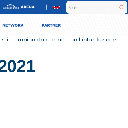
Vero Volley Monza verso la SuperLega 2026/27: il campionato cambia con l’introduzione dei Play Out
 2021