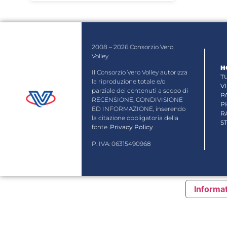
2008 – 2026 Consorzio Vero
Volley
H
Il Consorzio Vero Volley autorizza
T
la riproduzione totale e/o
V
parziale dei contenuti a scopo di
P
RECENSIONE, CONDIVISIONE
P
ED INFORMAZIONE, inserendo
R
la citazione obbligatoria della
S
fonte.
Privacy Policy
.
P. IVA: 06315490968
Informat