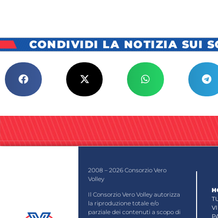
CONDIVIDI LA NOTIZIA SUI 
2008 – 2026 Consorzio Vero
Volley
H
Il Consorzio Vero Volley autorizza
T
la riproduzione totale e/o
V
parziale dei contenuti a scopo di
P