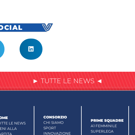
SOCIAL
► TUTTE LE NEWS ◄
CONSORZIO
OME
PRIME SQUADRE
CHI SIAMO
UTTE LE NEWS
A1 FEMMINILE
SPORT
IENI ALLA
SUPERLEGA
INNOVAZIONE
ARTITA