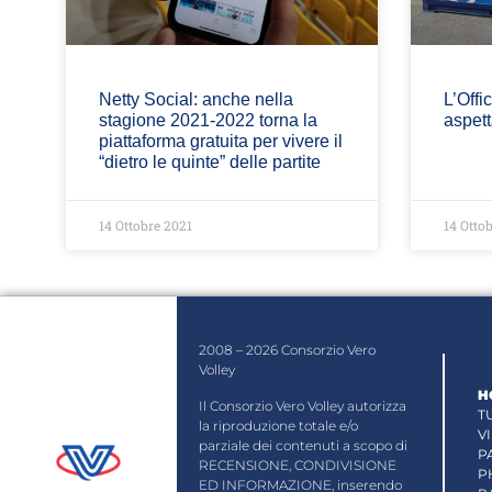
Netty Social: anche nella
L’Offi
stagione 2021-2022 torna la
aspett
piattaforma gratuita per vivere il
“dietro le quinte” delle partite
14 Ottobre 2021
14 Otto
2008 – 2026 Consorzio Vero
Volley
H
Il Consorzio Vero Volley autorizza
T
la riproduzione totale e/o
V
parziale dei contenuti a scopo di
P
RECENSIONE, CONDIVISIONE
P
ED INFORMAZIONE, inserendo