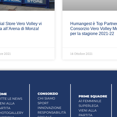
cial Store Vero Volley vi
Humangest è Top Partner
a all’Arena di Monza!
Consorzio Vero Volley M
per la stagione 2021-22
bre 2021
14 Ottobre 2021
CONSORZIO
OME
PRIME SQUADRE
CHI SIAMO
UTTE LE NEWS
A1 FEMMINILE
SPORT
IENI ALLA
SUPERLEGA
INNOVAZIONE
ARTITA
VIENI ALLA
RESPONSABILITÀ
HOTOGALLERY
PARTITA