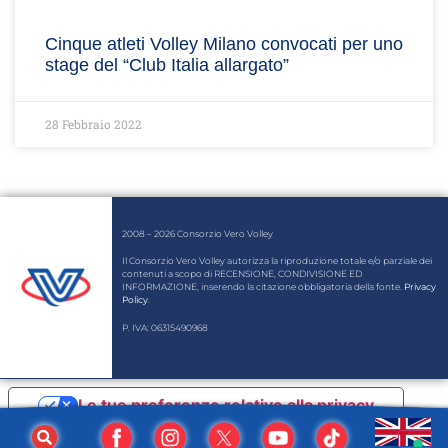
Cinque atleti Volley Milano convocati per uno
stage del “Club Italia allargato”
28 Febbraio 2022
2008 – 2026 Consorzio Vero Volley
Il Consorzio Vero Volley autorizza la riproduzione totale e/o parziale dei
contenuti a scopo di RECENSIONE, CONDIVISIONE ED
INFORMAZIONE, inserendo la citazione obbligatoria della fonte.
Privacy
Policy
.
P. IVA: 06315490968
Le tue preferenze relative alla privacy
Informativa sulla raccolta