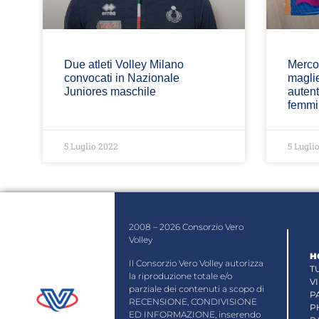
Due atleti Volley Milano
Mercol
convocati in Nazionale
maglie
Juniores maschile
autent
femmi
5 Luglio 2022
5 Lugli
2008 – 2026 Consorzio Vero
Volley
H
Il Consorzio Vero Volley autorizza
T
la riproduzione totale e/o
V
parziale dei contenuti a scopo di
P
RECENSIONE, CONDIVISIONE
P
ED INFORMAZIONE, inserendo