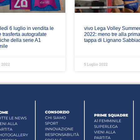
edì 6 luglio in vendita le
vivo Lega Volley Summer
 trasferta autografate
2022: meno tre alla prim
iche della serie A1
tappa di Lignano Sabbia
nile
o 2022
5 Luglio 2022
CONSORZIO
OME
PRIME SQUADRE
CHI SIAMO
UTTE LE NEWS
A1 FEMMINILE
SPORT
IENI ALLA
SUPERLEGA
INNOVAZIONE
ARTITA
VIENI ALLA
RESPONSABILITÀ
HOTOGALLERY
PARTITA