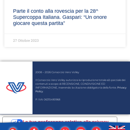
Parte il conto alla rovescia per la 28^
Supercoppa Italiana. Gaspari: “Un onore
giocare questa partita”
27 Ottobre 2023
2008 – 2026 Consorzio Vero Volley
Il Consorzio Vero Volley autorizza la riproduzione totale e/o parziale dei
contenuti a scopo di RECENSIONE, CONDIVISIONE ED
INFORMAZIONE, inserendo la citazione obbligatoria della fonte.
Privacy
Policy
.
P. IVA: 06315490968
Le tue preferenze relative alla privacy