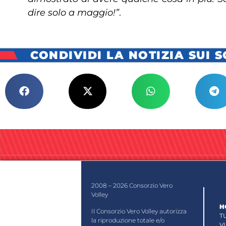
dire solo a maggio!”
.
CONDIVIDI LA NOTIZIA SUI 
2008 – 2026 Consorzio Vero
Volley
H
Il Consorzio Vero Volley autorizza
T
la riproduzione totale e/o
V