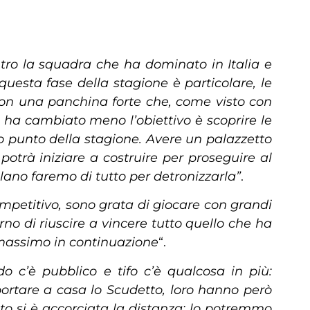
ntro la squadra che ha dominato in Italia e
uesta fase della stagione è particolare, le
con una panchina forte che, come visto con
 ha cambiato meno l’obiettivo è scoprire le
to punto della stagione. Avere un palazzetto
otrà iniziare a costruire per proseguire al
lano faremo di tutto per detronizzarla”
.
etitivo, sono grata di giocare con grandi
no di riuscire a vincere tutto quello che ha
l massimo in continuazione
“.
 c’è pubblico e tifo c’è qualcosa in più:
portare a casa lo Scudetto, loro hanno però
to si è accorciata la distanza: lo potremmo