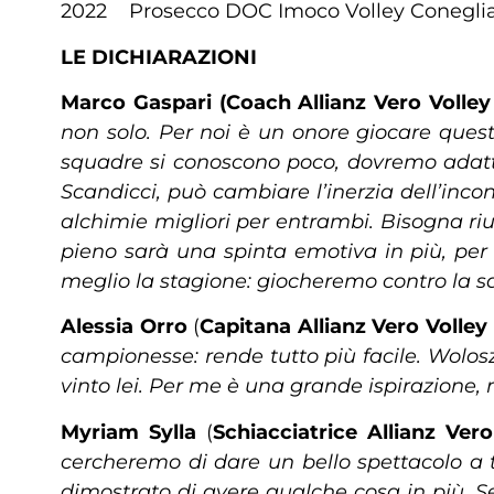
2022 Prosecco DOC Imoco Volley Conegli
LE DICHIARAZIONI
Marco
Gaspari
(Coach
Allianz Vero Volle
non solo. Per noi è un onore giocare quest
squadre si conoscono poco, dovremo adatta
Scandicci, può cambiare l’inerzia dell’inc
alchimie migliori per entrambi. Bisogna riu
pieno sarà una spinta emotiva in più, per 
meglio la stagione: giocheremo contro la sq
Alessia
Orro
(
Capitana
Allianz Vero Volley
campionesse: rende tutto più facile. Wolosz
vinto lei. Per me è una grande ispirazione,
Myriam
Sylla
(
Schiacciatrice
Allianz Ver
cercheremo di dare un bello spettacolo a t
dimostrato di avere qualche cosa in più. S