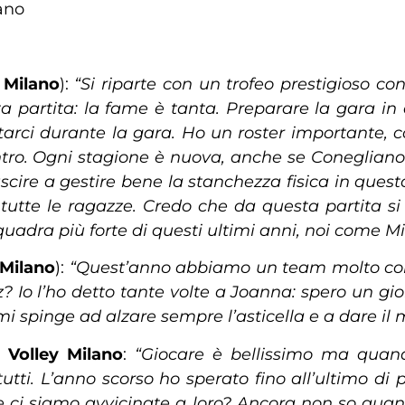
ano
y Milano
):
“Si riparte con un trofeo prestigioso co
a partita: la fame è tanta. Preparare la gara in q
rci durante la gara. Ho un roster importante, 
ontro. Ogni stagione è nuova, anche se Conegliano
scire a gestire bene la stanchezza fisica in ques
tutte le ragazze. Credo che da questa partita si p
uadra più forte di questi ultimi anni, noi come Mi
 Milano
):
“Quest’anno abbiamo un team molto comp
? Io l’ho detto tante volte a Joanna: spero un gior
 mi spinge ad alzare sempre l’asticella e a dare i
o Volley Milano
:
“Giocare è bellissimo ma quando
utti. L’anno scorso ho sperato fino all’ultimo di 
e ci siamo avvicinate a loro? Ancora non so quan