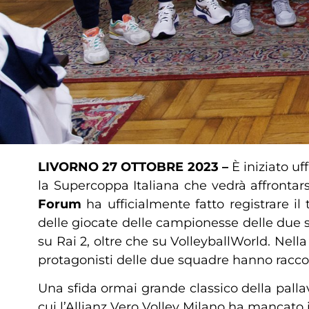
LIVORNO 27 OTTOBRE 2023 –
È iniziato uf
la Supercoppa Italiana che vedrà affrontarsi
Forum
ha ufficialmente fatto registrare il
delle giocate delle campionesse delle due 
su Rai 2, oltre che su VolleyballWorld. Nell
protagonisti delle due squadre hanno raccont
Una sfida ormai grande classico della pall
cui l’Allianz Vero Volley Milano ha mancato i