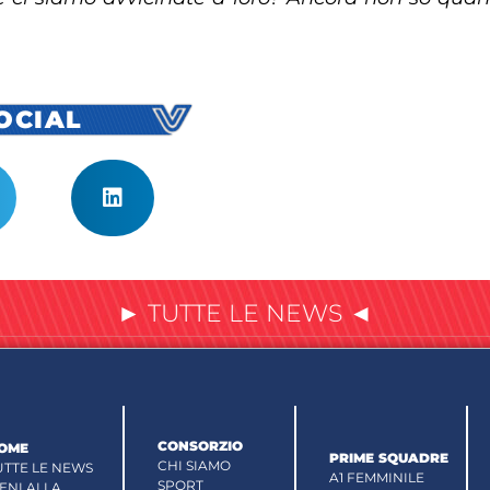
SOCIAL
► TUTTE LE NEWS ◄
CONSORZIO
OME
PRIME SQUADRE
CHI SIAMO
UTTE LE NEWS
A1 FEMMINILE
SPORT
IENI ALLA