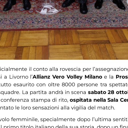
ficialmente il conto alla rovescia per l’assegnazio
 a Livorno l’
Allianz Vero Volley Milano
e la
Pros
 tutto esaurito con oltre 8000 persone tra spetta
squadre. La partita andrà in scena
sabato 28 ottob
a conferenza stampa di rito,
ospitata nella Sala C
ato le loro sensazioni alla vigilia del match.
avolo femminile, specialmente dopo l’ultima sentit
l primo titolo italiano della sua storia, dopo un fi