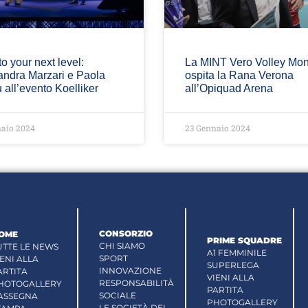
to your next level:
La MINT Vero Volley Mo
andra Marzari e Paola
ospita la Rana Verona
all’evento Koelliker
all’Opiquad Arena
aio 2024
23 Gennaio 2024
CONSORZIO
OME
PRIME SQUADRE
CHI SIAMO
UTTE LE NEWS
A1 FEMMINILE
SPORT
IENI ALLA
SUPERLEGA
INNOVAZIONE
ARTITA
VIENI ALLA
RESPONSABILITÀ
HOTOGALLERY
PARTITA
SOCIALE
ASSEGNA
PHOTOGALLERY
LE SOCIETÀ DEL