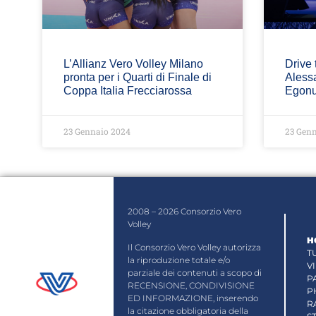
L’Allianz Vero Volley Milano
Drive 
pronta per i Quarti di Finale di
Aless
Coppa Italia Frecciarossa
Egonu 
23 Gennaio 2024
23 Genn
2008 – 2026 Consorzio Vero
Volley
H
Il Consorzio Vero Volley autorizza
T
la riproduzione totale e/o
V
parziale dei contenuti a scopo di
P
RECENSIONE, CONDIVISIONE
P
ED INFORMAZIONE, inserendo
R
la citazione obbligatoria della