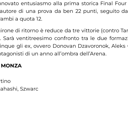
ovato entusiasmo alla prima storica Final Four 
utore di una prova da ben 22 punti, seguito da
rambi a quota 12.
irone di ritorno è reduce da tre vittorie (contro 
o. Sarà ventitreesimo confronto tra le due formazi
 cinque gli ex, ovvero Donovan Dzavoronok, Aleks 
agonisti di un anno all’ombra dell’Arena.
Y MONZA
rtino
kahashi, Szwarc