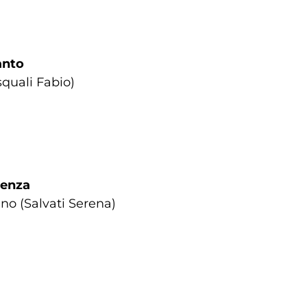
anto
asquali Fabio)
cenza
iano (Salvati Serena)