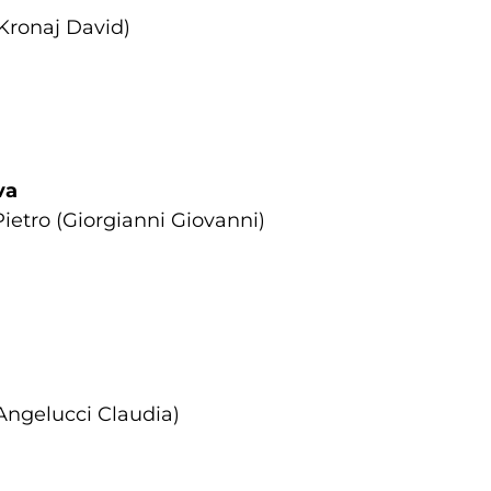
(Kronaj David)
va
 Pietro (Giorgianni Giovanni)
(Angelucci Claudia)