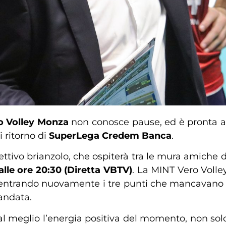
o Volley Monza
non conosce pause, ed è pronta a 
i ritorno di
SuperLega Credem Banca
.
lettivo brianzolo, che ospiterà tra le mura amiche
lle
ore 20:30 (Diretta VBTV)
. La MINT Vero Volley
centrando nuovamente i tre punti che mancavano da
andata.
al meglio l’energia positiva del momento, non solo 