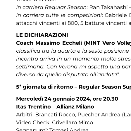
In carriera Regular Season
: Ran Takahashi –
In carriera tutte le competizioni
: Gabriele 
attacchi vincenti ai 800, 5 battute vincenti 
LE DICHIARAZIONI
Coach Massimo Eccheli (MINT Vero Volle
classifica tra la quarta e la sesta posizio
incontro arriva in un momento molto stressa
settimana. Con Verona mi aspetto una pa
diverso da quello disputato all’andata”.
5ª giornata di ritorno – Regular Season 
Mercoledì 24 gennaio 2024, ore 20.30
Itas Trentino – Allianz Milano
Arbitri: Brancati Rocco, Puecher Andrea (L
Video Check: Crivellaro Mirco
Segnapunti: Tomasi Andrea