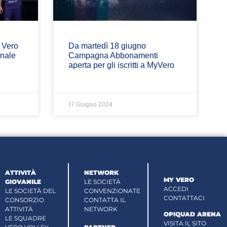
o Vero
Da martedì 18 giugno
onale
Campagna Abbonamenti
aperta per gli iscritti a MyVero
17 Giugno 2024
ATTIVITÀ
NETWORK
MY VERO
GIOVANILE
LE SOCIETÀ
ACCEDI
LE SOCIETÀ DEL
CONVENZIONATE
CONTATTACI
CONSORZIO
CONTATTA IL
ATTIVITÀ
NETWORK
OPIQUAD ARENA
LE SQUADRE
VISITA IL SITO