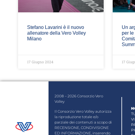
Stefano Lavarini è il nuovo
Un ar
allenatore della Vero Volley
per le
Milano
Comita
Summe
17 Giugno 2024
17 Giug
2008 – 2026 Consorzio Vero
Volley
H
Il Consorzio Vero Volley autorizza
T
la riproduzione totale e/o
V
parziale dei contenuti a scopo di
P
RECENSIONE, CONDIVISIONE
P
ED INFORMAZIONE, inserendo