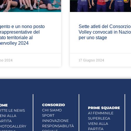
gento e un nono posto
Sette atleti del Consorzi
 rappresentative del
Volley convocati in Nazi
to territoriale al
per uno stage
rvolley 2024
no 2024
17 Giugno 2024
CONSORZIO
OME
PRIME SQUADRE
CHI SIAMO
UTTE LE NEWS
A1 FEMMINILE
SPORT
IENI ALLA
SUPERLEGA
INNOVAZIONE
ARTITA
VIENI ALLA
RESPONSABILITÀ
HOTOGALLERY
PARTITA