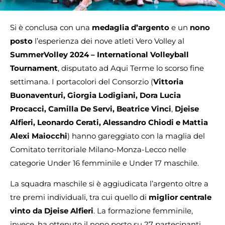
Si è conclusa con una
medaglia d’argento
e un
nono
posto
l’esperienza dei nove atleti Vero Volley al
SummerVolley 2024 – International Volleyball
Tournament
, disputato ad Aqui Terme lo scorso fine
settimana. I portacolori del Consorzio (
Vittoria
Buonaventuri, Giorgia Lodigiani, Dora Lucia
Procacci, Camilla De Servi, Beatrice Vinci
,
Djeise
Alfieri, Leonardo Cerati, Alessandro Chiodi e Mattia
Alexi Maiocchi
) hanno gareggiato con la maglia del
Comitato territoriale Milano-Monza-Lecco nelle
categorie Under 16 femminile e Under 17 maschile.
La squadra maschile si è aggiudicata l’argento oltre a
tre premi individuali, tra cui quello di
miglior centrale
vinto da Djeise Alfieri
. La formazione femminile,
invece, ha ottenuto il nono posto su 27 partecipanti.