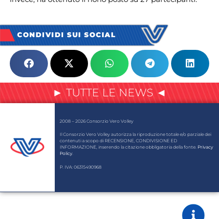
CONDIVIDI SUI SOCIAL
► TUTTE LE NEWS ◄
2008 – 2026 Consorzio Vero Volley
Il Consorzio Vero Volley autorizza la riproduzione totale e/o parziale dei
contenuti a scopo di RECENSIONE, CONDIVISIONE ED
INFORMAZIONE, inserendo la citazione obbligatoria della fonte.
Privacy
Policy
.
P. IVA: 06315490968