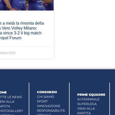
 a metà la rimonta della
 Vero Volley Milano:
 vince 3-2 il big match
Unipol Forum
embre 2025
CONSORZIO
OME
PRIME SQUADRE
CHI SIAMO
UTTE LE NEWS
A1 FEMMINILE
SPORT
IENI ALLA
SUPERLEGA
INNOVAZIONE
ARTITA
VIENI ALLA
RESPONSABILITÀ
HOTOGALLERY
PARTITA