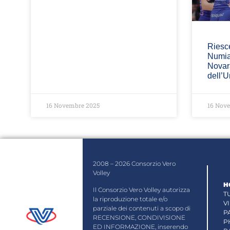
Riesce
Numia
Novara
dell’
16 Novembre 2025
16 Nov
2008 – 2026 Consorzio Vero
Volley
H
Il Consorzio Vero Volley autorizza
T
la riproduzione totale e/o
V
parziale dei contenuti a scopo di
P
RECENSIONE, CONDIVISIONE
P
ED INFORMAZIONE, inserendo