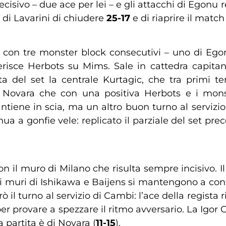
decisivo – due ace per lei – e gli attacchi di Egonu
e di Lavarini di chiudere
25-17
e di riaprire il match
con tre monster block consecutivi – uno di Ego
erisce Herbots su Mims. Sale in cattedra capita
a del set la centrale Kurtagic, che tra primi t
 Novara che con una positiva Herbots e i monst
ntiene in scia, ma un altro buon turno al servizi
a a gonfie vele: replicato il parziale del set pre
 con il muro di Milano che risulta sempre incisivo
 muri di Ishikawa e Baijens si mantengono a con
ò il turno al servizio di Cambi: l’ace della regista r
 per provare a spezzare il ritmo avversario. La Igo
partita è di Novara (
11-15
).