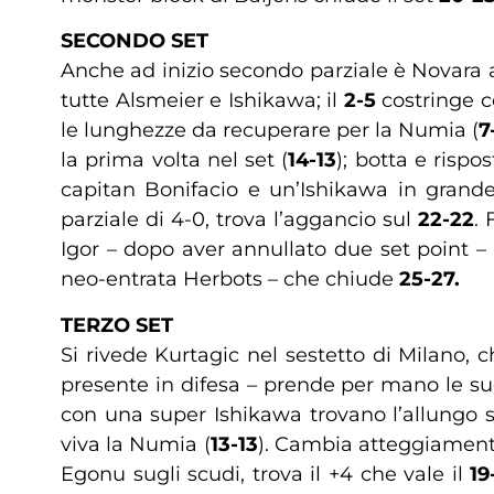
SECONDO SET
Anche ad inizio secondo parziale è Novara ad
tutte Alsmeier e Ishikawa; il
2-5
costringe c
le lunghezze da recuperare per la Numia (
7
la prima volta nel set (
14-13
); botta e risp
capitan Bonifacio e un’Ishikawa in grand
parziale di 4-0, trova l’aggancio sul
22-22
. 
Igor – dopo aver annullato due set point – 
neo-entrata Herbots – che chiude
25-27.
TERZO SET
Si rivede Kurtagic nel sestetto di Milano, 
presente in difesa – prende per mano le su
con una super Ishikawa trovano l’allungo 
viva la Numia (
13-13
). Cambia atteggiamento
Egonu sugli scudi, trova il +4 che vale il
19