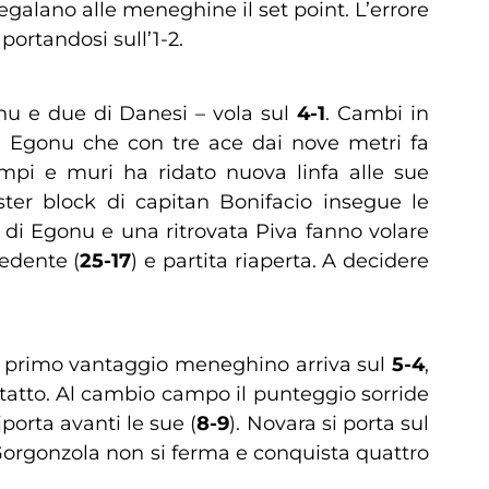
 regalano alle meneghine il set point. L’errore
 portandosi sull’1-2.
nu e due di Danesi – vola sul
4-1
. Cambi in
n Egonu che con tre ace dai nove metri fa
empi e muri ha ridato nuova linfa alle sue
er block di capitan Bonifacio insegue le
o di Egonu e una ritrovata Piva fanno volare
cedente (
25-17
) e partita riaperta. A decidere
. Il primo vantaggio meneghino arriva sul
5-4
,
tatto. Al cambio campo il punteggio sorride
iporta avanti le sue (
8-9
). Novara si porta sul
r Gorgonzola non si ferma e conquista quattro