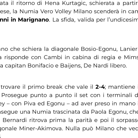
rata il ritorno di Hena Kurtagic, schierata a part
 mese, la Numia Vero Volley Milano scenderà in c
nni in Marignano
. La sfida, valida per l’undices
ano che schiera la diagonale Bosio-Egonu, Lanier 
ola risponde con Cambi in cabina di regia e Mim
a capitan Bonifacio e Baijens, De Nardi libero.
 trovare il primo break che vale il
2-4
; mantiene 
. Prosegue punto a punto il set con i terminali
olley – con Piva ed Egonu – ad aver preso in mano i
insegue una Numia trascinata da Paola Egonu, che
 Bernardi ritrova prima la parità e poi il sorpas
gonale Miner-Akimova. Nulla può Milano che ved
5
.