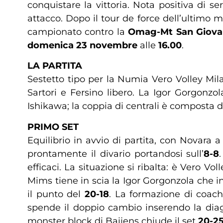
conquistare la vittoria. Nota positiva di se
attacco. Dopo il tour de force dell’ultimo
campionato contro la
Omag-Mt San Giova
domenica 23 novembre
alle
16.00
.
LA PARTITA
Sestetto tipo per la Numia Vero Volley Mil
Sartori e Fersino libero. La Igor Gorgonz
Ishikawa; la coppia di centrali è composta d
PRIMO SET
Equilibrio in avvio di partita, con Novara a
prontamente il divario portandosi sull’
8-8
efficaci. La situazione si ribalta: è Vero V
Mims tiene in scia la Igor Gorgonzola che 
il punto del
20-18
. La formazione di coach
spende il doppio cambio inserendo la dia
monster block di Baijens chiude il set
20-2