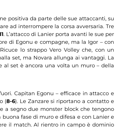
ne positiva da parte delle sue attaccanti, su
re ad interrompere la corsa avversaria. Tre
11
. L’attacco di Lanier porta avanti le sue per
avore di Egonu e compagne, ma la Igor – con
 Ricuce lo strappo Vero Volley che, con un
 palla set, ma Novara allunga ai vantaggi. La
ne al set è ancora una volta un muro – della
fuori. Capitan Egonu – efficace in attacco e
o (
8-6
). Le Zanzare si riportano a contatto e
ette a segno due monster block che tengono
 buona fase di muro e difesa e con Lanier e
re il match. Al rientro in campo è dominio