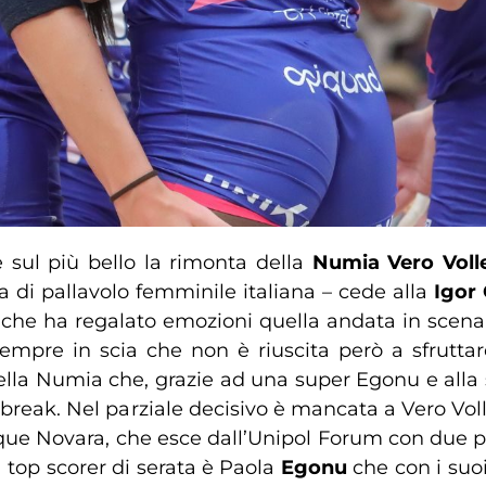
 sul più bello la rimonta della
Numia Vero Voll
a di pallavolo femminile italiana – cede alla
Igor
 che ha regalato emozioni quella andata in scena 
empre in scia che non è riuscita però a sfruttar
lla Numia che, grazie ad una super Egonu e alla s
e-break. Nel parziale decisivo è mancata a Vero Voll
nque Novara, che esce dall’Unipol Forum con due p
la top scorer di serata è Paola
Egonu
che con i suo