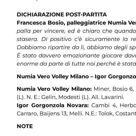
DICHIARAZIONE POST-PARTITA
Francesca Bosio, palleggiatrice Numia Ver
palla per vincere, ed è chiaro che quand
stasera. Di positivo c’è sicuramente la r
Dobbiamo ripartire da lì, abbiamo degli sp
È stato davvero emozionante giocare davan
enorme da parte di tutte noi perché è stat
Numia Vero Volley Milano – Igor Gorgonzola 
Numia Vero Volley Milano:
Miner, Bosio 6, 
(L). N. E.: Gelin, Modesti (L). All. Lavarini.
Igor Gorgonzola Novara:
Cambi 4, Herbots
Carraro, Baijens 13, Melli. N.E.: Tolok, Costant
NOTE