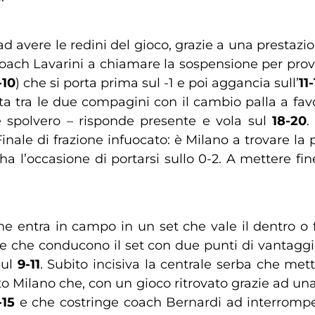
 avere le redini del gioco, grazie a una prestazio
oach Lavarini a chiamare la sospensione per prova
-10
) che si porta prima sul -1 e poi aggancia sull’
11-
osta tra le due compagini con il cambio palla a f
e spolvero – risponde presente e vola sul
18-20
.
Finale di frazione infuocato: è Milano a trovare la
ha l’occasione di portarsi sullo 0-2. A mettere fi
che entra in campo in un set che vale il dentro o 
e che conducono il set con due punti di vantaggi
sul
9-11
. Subito incisiva la centrale serba che m
 Milano che, con un gioco ritrovato grazie ad una
-15
e che costringe coach Bernardi ad interrompe