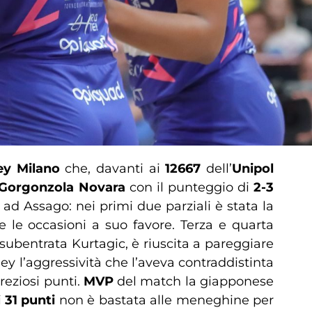
ey Milano
che, davanti ai
12667
dell’
Unipol
 Gorgonzola Novara
con il punteggio di
2-3
ad Assago: nei primi due parziali è stata la
e le occasioni a suo favore. Terza e quarta
ubentrata Kurtagic, è riuscita a pareggiare
ey l’aggressività che l’aveva contraddistinta
reziosi punti.
MVP
del match la giapponese
i
31 punti
non è bastata alle meneghine per