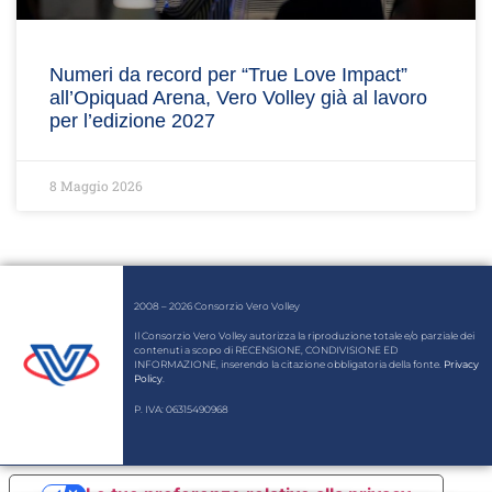
Numeri da record per “True Love Impact”
all’Opiquad Arena, Vero Volley già al lavoro
per l’edizione 2027
8 Maggio 2026
2008 – 2026 Consorzio Vero Volley
Il Consorzio Vero Volley autorizza la riproduzione totale e/o parziale dei
contenuti a scopo di RECENSIONE, CONDIVISIONE ED
INFORMAZIONE, inserendo la citazione obbligatoria della fonte.
Privacy
Policy
.
P. IVA: 06315490968