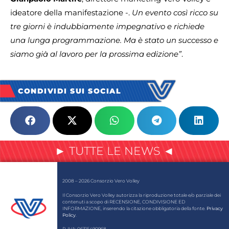
ideatore della manifestazione -.
Un evento così ricco su
tre giorni è indubbiamente impegnativo e richiede
una lunga programmazione. Ma è stato un successo e
siamo già al lavoro per la prossima edizione”
.
CONDIVIDI SUI SOCIAL
► TUTTE LE NEWS ◄
2008 – 2026 Consorzio Vero Volley
Il Consorzio Vero Volley autorizza la riproduzione totale e/o parziale dei
contenuti a scopo di RECENSIONE, CONDIVISIONE ED
INFORMAZIONE, inserendo la citazione obbligatoria della fonte.
Privacy
Policy
.
P. IVA: 06315490968