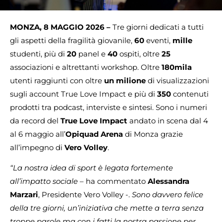
MONZA, 8 MAGGIO 2026 –
Tre giorni dedicati a tutti
gli aspetti della fragilità giovanile,
60
eventi,
mille
studenti, più di
20
panel e
40
ospiti, oltre
25
associazioni e altrettanti workshop. Oltre
180mila
utenti raggiunti con oltre
un milione
di visualizzazioni
sugli account True Love Impact e più di
350
contenuti
prodotti tra podcast, interviste e sintesi. Sono i numeri
da record del
True Love Impact
andato in scena dal 4
al 6 maggio all’
Opiquad Arena
di Monza grazie
all’impegno di
Vero Volley
.
“La nostra idea di sport è legata fortemente
all’impatto sociale
– ha commentato
Alessandra
Marzari
, Presidente Vero Volley -.
Sono davvero felice
della tre giorni, un’iniziativa che mette a terra senza
troppe parole ma con i fatti la nostra passione per