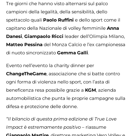
Tre giorni che hanno visto alternarsi sul palco
campioni della legalità, della sensibilità, dello
spettacolo quali
Paolo Ruffini
e dello sport come il
capitano della Nazionale di volley femminile
Anna
Danesi
,
Giampaolo Ricci
leader dell’Olimpia Milano,
Matteo Pessina
del Monza Calcio e l’ex campionessa
di nuoto sincronizzato
Gemma Galli
.
Evento nell’evento la charity dinner per
ChangeTheGame
, associazione che si batte contro
ogni forma di violenza nello sport, con l’asta di
beneficenza resa possibile grazie a
KGM
, azienda
automobilistica che punta le proprie campagne sulla
difesa e protezione delle donne.
“Il bilancio di questa prima edizione di True Love
Impact è estremamente positivo
– riassume
Gianpaolo Martire
, direttore marketing Vero Volley e