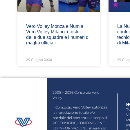
Vero Volley Monza e Numia
La Nu
Vero Volley Milano: i roster
confer
delle due squadre e i numeri di
tecnic
maglia ufficiali
di Mil
29 Giugno 2026
29 Giug
2008 – 2026 Consorzio Vero
Volley
H
Il Consorzio Vero Volley autorizza
T
la riproduzione totale e/o
V
parziale dei contenuti a scopo di
P
RECENSIONE, CONDIVISIONE
P
ED INFORMAZIONE, inserendo