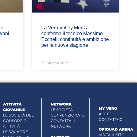
ue
La Vero Volley Monza
ovani
conferma il tecnico Massimo
Eccheli: continuità e ambizione
per la nuova stagione
29 Giugno 2026
ATTIVITÀ
NETWORK
MY VERO
GIOVANILE
LE SOCIETÀ
ACCEDI
LE SOCIETÀ DEL
CONVENZIONATE
CONTATTACI
CONSORZIO
CONTATTA IL
ATTIVITÀ
NETWORK
OPIQUAD ARENA
LE SQUADRE
VISITA IL SITO