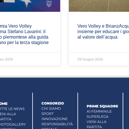
mia Vero Volley
Vero Volley e BrianzAcq
ma Stefano Lavarini: il
insieme per educare i gi
o piemontese alla guida
al valore dell’acqua
ano per la terza stagione
no 2026
29 Giugno 2026
CONSORZIO
OME
PRIME SQUADRE
CHI SIAMO
UTTE LE NEWS
A1 FEMMINILE
SPORT
IENI ALLA
SUPERLEGA
INNOVAZIONE
ARTITA
VIENI ALLA
RESPONSABILITÀ
HOTOGALLERY
PARTITA