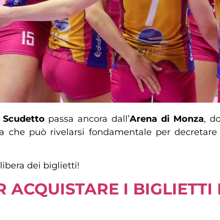
e Scudetto
passa ancora dall’
Arena di Monza
, d
ta che può rivelarsi fondamentale per decretar
bera dei biglietti!
R ACQUISTARE I BIGLIETTI