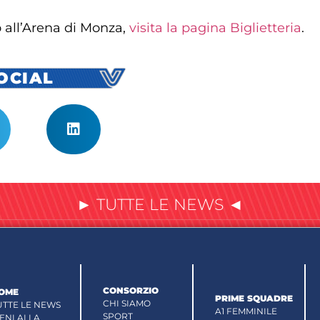
o all’Arena di Monza,
visita la pagina Biglietteria
.
SOCIAL
► TUTTE LE NEWS ◄
CONSORZIO
OME
PRIME SQUADRE
CHI SIAMO
UTTE LE NEWS
A1 FEMMINILE
SPORT
IENI ALLA