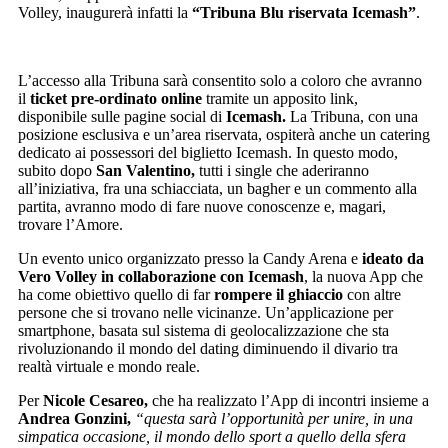
Volley, inaugurerà infatti la
“Tribuna Blu riservata Icemash”
.
L’accesso alla Tribuna sarà consentito solo a coloro che avranno
il
ticket pre-ordinato online
tramite un apposito link,
disponibile sulle pagine social di
Icemash.
La Tribuna, con una
posizione esclusiva e un’area riservata, ospiterà anche un catering
dedicato ai possessori del biglietto Icemash. In questo modo,
subito dopo
San Valentino,
tutti i single che aderiranno
all’iniziativa, fra una schiacciata, un bagher e un commento alla
partita, avranno modo di fare nuove conoscenze e, magari,
trovare l’Amore.
Un evento unico organizzato presso la Candy Arena e
ideato da
Vero Volley in collaborazione con Icemash
, la nuova App che
ha come obiettivo quello di far
rompere il ghiaccio
con altre
persone che si trovano nelle vicinanze. Un’applicazione per
smartphone, basata sul sistema di geolocalizzazione che sta
rivoluzionando il mondo del dating diminuendo il divario tra
realtà virtuale e mondo reale.
Per
Nicole Cesareo,
che ha realizzato l’App di incontri insieme a
Andrea
Gonzini,
“questa sarà l’opportunità per unire, in una
simpatica occasione, il mondo dello sport a quello della sfera