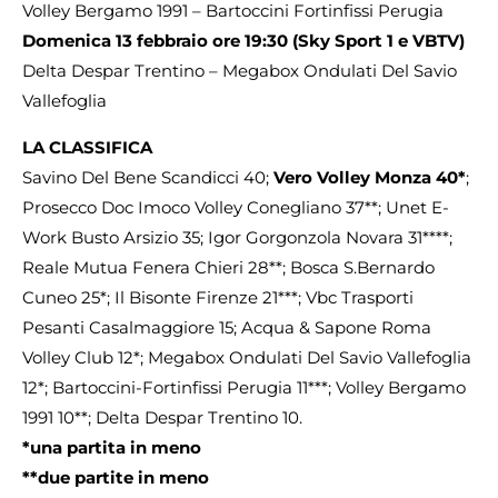
Volley Bergamo 1991 – Bartoccini Fortinfissi Perugia
Domenica 13 febbraio ore 19:30 (Sky Sport 1 e VBTV)
Delta Despar Trentino – Megabox Ondulati Del Savio
Vallefoglia
LA CLASSIFICA
Savino Del Bene Scandicci 40;
Vero Volley Monza 40*
;
Prosecco Doc Imoco Volley Conegliano 37**; Unet E-
Work Busto Arsizio 35; Igor Gorgonzola Novara 31****;
Reale Mutua Fenera Chieri 28**; Bosca S.Bernardo
Cuneo 25*; Il Bisonte Firenze 21***; Vbc Trasporti
Pesanti Casalmaggiore 15; Acqua & Sapone Roma
Volley Club 12*; Megabox Ondulati Del Savio Vallefoglia
12*; Bartoccini-Fortinfissi Perugia 11***; Volley Bergamo
1991 10**; Delta Despar Trentino 10.
*una partita in meno
**due partite in meno