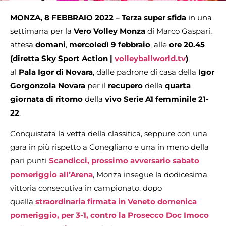
MONZA, 8 FEBBRAIO 2022 – Terza super sfida
in una
settimana per la
Vero Volley Monza
di Marco Gaspari,
attesa
domani
,
mercoledì 9 febbraio
, alle
ore 20.45
(diretta Sky Sport Action |
volleyballworld.tv
)
,
al
Pala Igor di Novara
, dalle padrone di casa della
Igor
Gorgonzola Novara
per il
recupero
della
quarta
giornata di ritorno
della
vivo Serie A1 femminile 21-
22
.
Conquistata la vetta della classifica, seppure con una
gara in più rispetto a Conegliano e una in meno della
pari punti
Scandicci, prossimo avversario sabato
pomeriggio all’Arena
, Monza insegue la dodicesima
vittoria consecutiva in campionato, dopo
quella
straordinaria firmata in Veneto domenica
pomeriggio, per 3-1, contro l
a Prosecco Doc Imoco