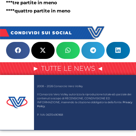
***tre partite in meno
****quattro partite in meno
CONDIVIDI SUI SOCIAL
► TUTTE LE NEWS ◄
2008 – 2026 Consorzio Vero Volley
Il Consorzio Vero Volley autorizza la riproduzione totale e/o parziale dei
contenuti a scopo di RECENSIONE, CONDIVISIONE ED
INFORMAZIONE, inserendo la citazione obbligatoria della fonte.
Privacy
Policy
.
P. IVA: 06315490968