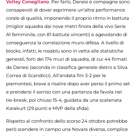
Volley Conegliano
.
Per farlo, Danesi e compagne sono
consapevoli di dover esprimere un’altra performance
corale di qualità, imponendo il proprio ritmo in battuta
(miglior squadra dai nove metri finora della vivo Serie
A1 femminile, con 81 battute vincenti) e agevolando di
conseguenza la correlazione muro-difesa. A livello di
blocks, infatti, le rosablù sono in vetta alle statistiche
generali, forti dei 174 muri di squadra, di cui 44 firmati
da Danesi (seconda in classifica generale dietro a Silva
Correa di Scandicci). All’andata finì 3-2 per le
piemontesi, brave a risalire dopo aver perso il primo set
e prendersi il sorriso con una partenza da favola nel
tie-break, poi chiuso 15-4, guidata da una scatenata
Karakurt (29 punti e MVP della sfida).
Rispetto al confronto dello scorso 24 ottobre potrebbe
però scendere in campo una Novara diversa, complice