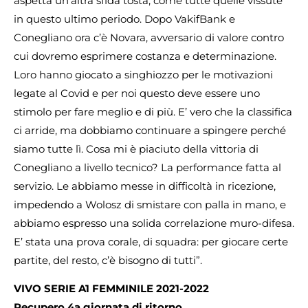
aspetta un’altra sfida tosta, come tutte quelle vissute
in questo ultimo periodo. Dopo VakifBank e
Conegliano ora c’è Novara, avversario di valore contro
cui dovremo esprimere costanza e determinazione.
Loro hanno giocato a singhiozzo per le motivazioni
legate al Covid e per noi questo deve essere uno
stimolo per fare meglio e di più. E’ vero che la classifica
ci arride, ma dobbiamo continuare a spingere perché
siamo tutte lì. Cosa mi è piaciuto della vittoria di
Conegliano a livello tecnico? La performance fatta al
servizio. Le abbiamo messe in difficoltà in ricezione,
impedendo a Wolosz di smistare con palla in mano, e
abbiamo espresso una solida correlazione muro-difesa.
E’ stata una prova corale, di squadra: per giocare certe
partite, del resto, c’è bisogno di tutti”.
VIVO SERIE A1 FEMMINILE 2021-2022
Recupero 4a giornata di ritorno