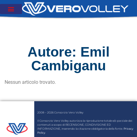
Autore:
Emil
Cambiganu
Nessun articolo trovato.
2008 – 2026 Consorzio Vero Volley
Il Consorzio Vero Volley autorizza la riproduzione totale e/o parziale dei
contenuti a scopo di RECENSIONE, CONDIVISIONE ED
INFORMAZIONE, inserendo la citazione obbligatoria della fonte.
Privacy
Policy
.