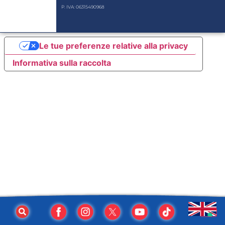
P. IVA: 06315490968
Le tue preferenze relative alla privacy
Informativa sulla raccolta