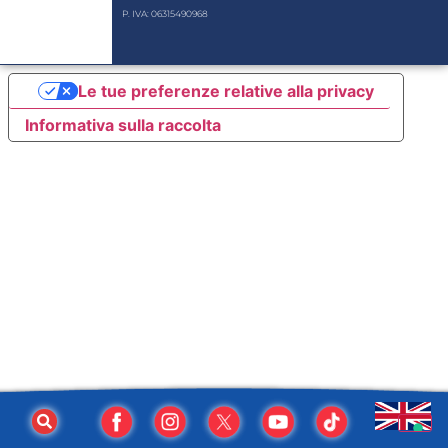
P. IVA: 06315490968
Le tue preferenze relative alla privacy
Informativa sulla raccolta