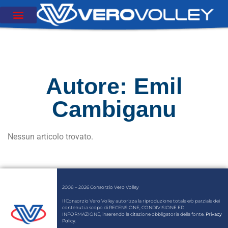
Autore:
Emil
Cambiganu
Nessun articolo trovato.
2008 – 2026 Consorzio Vero Volley
Il Consorzio Vero Volley autorizza la riproduzione totale e/o parziale dei
contenuti a scopo di RECENSIONE, CONDIVISIONE ED
INFORMAZIONE, inserendo la citazione obbligatoria della fonte.
Privacy
Policy
.