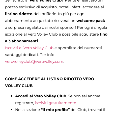
Sei iscritto al
Vero Volley Club
? Per te è riservato un
prezzo esclusivo di acquisto, potrai infatti accedere al
listino ridotto
del tariffario. In più per ogni
abbonamento acquistato riceverai un
welcome pack
a sorpresa regalato dai nostri sponsor! Per ogni singola
iscrizione al Vero Volley Club è possibile acquistare
fino
a 3 abbonamenti
.
Iscriviti al Vero Volley Club
e approfitta dei numerosi
vantaggi dedicati. Per info
verovolleyclub@verovolley.com
.
COME ACCEDERE AL LISTINO RIDOTTO VERO
VOLLEY CLUB
Accedi al Vero Volley Club
. Se non sei ancora
registrato,
iscriviti gratuitamente
.
Nella sezione
“il mio profilo”
del Club, troverai il