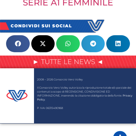
SERIE A1 FEMMINILE
CONDIVIDI SUI SOCIAL
► TUTTE LE NEWS ◄
2008 – 2026 Consorzio Vero Volley
Il Consorzio Vero Volley autorizza la riproduzione totale e/o parziale dei
contenuti a scopo di RECENSIONE, CONDIVISIONE ED
INFORMAZIONE, inserendo la citazione obbligatoria della fonte.
Privacy
Policy
.
P. IVA: 06315490968