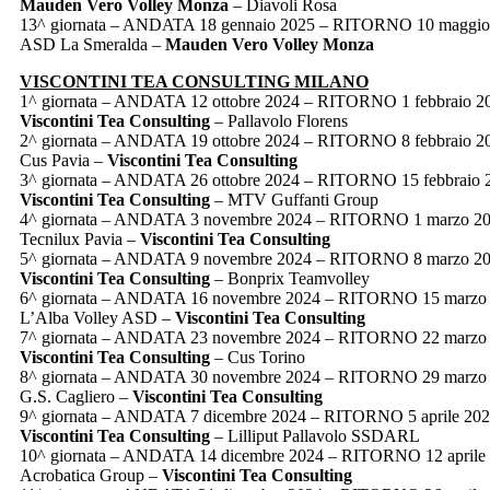
Mauden Vero Volley Monza
– Diavoli Rosa
13^ giornata – ANDATA 18 gennaio 2025 – RITORNO 10 maggio
ASD La Smeralda –
Mauden Vero Volley Monza
VISCONTINI TEA CONSULTING MILANO
1^ giornata – ANDATA 12 ottobre 2024 – RITORNO 1 febbraio 2
Viscontini Tea Consulting
– Pallavolo Florens
2^ giornata – ANDATA 19 ottobre 2024 – RITORNO 8 febbraio 2
Cus Pavia –
Viscontini Tea Consulting
3^ giornata – ANDATA 26 ottobre 2024 – RITORNO 15 febbraio 
Viscontini Tea Consulting
– MTV Guffanti Group
4^ giornata – ANDATA 3 novembre 2024 – RITORNO 1 marzo 2
Tecnilux Pavia –
Viscontini Tea Consulting
5^ giornata – ANDATA 9 novembre 2024 – RITORNO 8 marzo 2
Viscontini Tea Consulting
– Bonprix Teamvolley
6^ giornata – ANDATA 16 novembre 2024 – RITORNO 15 marzo
L’Alba Volley ASD –
Viscontini Tea Consulting
7^ giornata – ANDATA 23 novembre 2024 – RITORNO 22 marzo
Viscontini Tea Consulting
– Cus Torino
8^ giornata – ANDATA 30 novembre 2024 – RITORNO 29 marzo
G.S. Cagliero –
Viscontini Tea Consulting
9^ giornata – ANDATA 7 dicembre 2024 – RITORNO 5 aprile 20
Viscontini Tea Consulting
– Lilliput Pallavolo SSDARL
10^ giornata – ANDATA 14 dicembre 2024 – RITORNO 12 aprile
Acrobatica Group –
Viscontini Tea Consulting