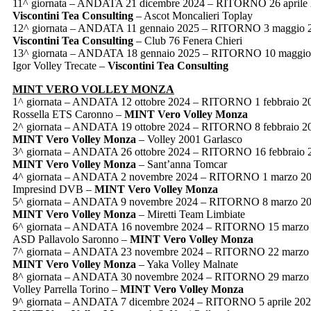
11^ giornata – ANDATA 21 dicembre 2024 – RITORNO 26 aprile
Viscontini Tea Consulting
– Ascot Moncalieri Toplay
12^ giornata – ANDATA 11 gennaio 2025 – RITORNO 3 maggio 
Viscontini Tea Consulting
– Club 76 Fenera Chieri
13^ giornata – ANDATA 18 gennaio 2025 – RITORNO 10 maggio
Igor Volley Trecate –
Viscontini Tea Consulting
MINT VERO VOLLEY MONZA
1^ giornata – ANDATA 12 ottobre 2024 – RITORNO 1 febbraio 2
Rossella ETS Caronno –
MINT Vero Volley Monza
2^ giornata – ANDATA 19 ottobre 2024 – RITORNO 8 febbraio 2
MINT Vero Volley Monza
– Volley 2001 Garlasco
3^ giornata – ANDATA 26 ottobre 2024 – RITORNO 16 febbraio 
MINT Vero Volley Monza
– Sant’anna Tomcar
4^ giornata – ANDATA 2 novembre 2024 – RITORNO 1 marzo 2
Impresind DVB –
MINT Vero Volley Monza
5^ giornata – ANDATA 9 novembre 2024 – RITORNO 8 marzo 2
MINT Vero Volley Monza
– Miretti Team Limbiate
6^ giornata – ANDATA 16 novembre 2024 – RITORNO 15 marzo
ASD Pallavolo Saronno –
MINT Vero Volley Monza
7^ giornata – ANDATA 23 novembre 2024 – RITORNO 22 marzo
MINT Vero Volley Monza
– Yaka Volley Malnate
8^ giornata – ANDATA 30 novembre 2024 – RITORNO 29 marzo
Volley Parrella Torino –
MINT Vero Volley Monza
9^ giornata – ANDATA 7 dicembre 2024 – RITORNO 5 aprile 20