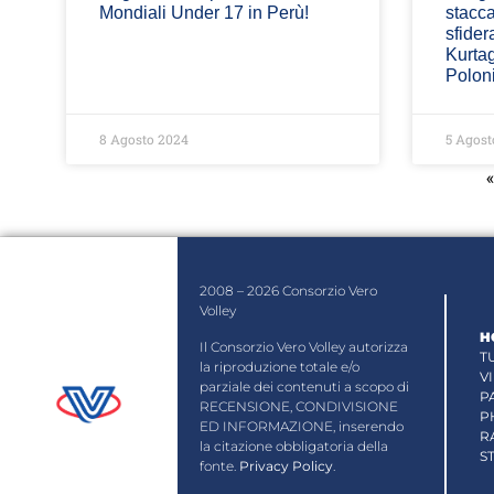
Mondiali Under 17 in Perù!
stacca
sfider
Kurtag
Poloni
8 Agosto 2024
5 Agost
2008 – 2026 Consorzio Vero
Volley
H
Il Consorzio Vero Volley autorizza
T
la riproduzione totale e/o
V
parziale dei contenuti a scopo di
P
RECENSIONE, CONDIVISIONE
P
ED INFORMAZIONE, inserendo
R
la citazione obbligatoria della
S
fonte.
Privacy Policy
.