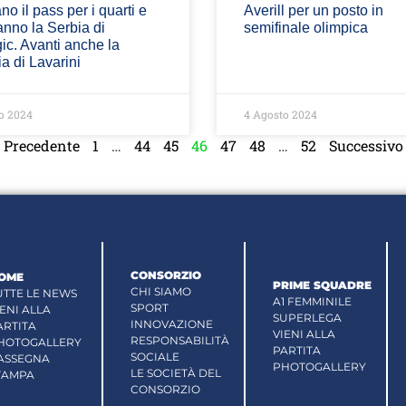
no il pass per i quarti e
Averill per un posto in
anno la Serbia di
semifinale olimpica
ic. Avanti anche la
a di Lavarini
o 2024
4 Agosto 2024
« Precedente
1
…
44
45
46
47
48
…
52
Successivo 
CONSORZIO
OME
PRIME SQUADRE
CHI SIAMO
UTTE LE NEWS
A1 FEMMINILE
SPORT
IENI ALLA
SUPERLEGA
INNOVAZIONE
ARTITA
VIENI ALLA
RESPONSABILITÀ
HOTOGALLERY
PARTITA
SOCIALE
ASSEGNA
PHOTOGALLERY
LE SOCIETÀ DEL
TAMPA
CONSORZIO