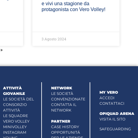
e vivi una stagione da
protagonista con Vero Volley!
3 Agosto 2024
»
ATTIVITÀ
NETWORK
MY VERO
GIOVANILE
LE SOCIETÀ
ACCEDI
LE SOCIETÀ DEL
CONVENZIONATE
CONTATTACI
CONSORZIO
CONTATTA IL
ATTIVITÀ
NETWORK
OPIQUAD ARENA
LE SQUADRE
VISITA IL SITO
VERO VOLLEY
PARTNER
MINIVOLLEY
CASE HISTORY
SAFEGUARDING
INSTAGRAM
OPPORTUNITÁ
YOUNG
PER LE AZIENDE