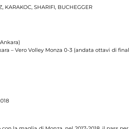
AZ, KARAKOC, SHARIFI, BUCHEGGER
 Ankara)
ra – Vero Volley Monza 0-3 (andata ottavi di fina
2018
o con la maglia di Monza, nel 2017-2018, il pass per