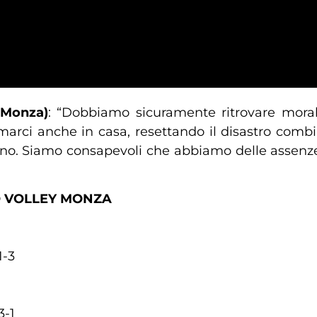
 Monza)
: “Dobbiamo sicuramente ritrovare morale
marci anche in casa, resettando il disastro comb
tino. Siamo consapevoli che abbiamo delle assen
RO VOLLEY MONZA
1-3
3-1