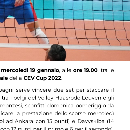
mercoledì 19 gennaio
, alle
ore 19.00
, tra le
nale
della
CEV Cup 2022
.
agni serve vincere due set per staccare il
te tra i belgi del Volley Haasrode Leuven e gli
I monzesi, sconfitti domenica pomeriggio da
icare la prestazione dello scorso mercoledì
uoi ad Ankara con 15 punti) e Davyskiba (14
con 12 punti per il primo e 6 per il secondo).