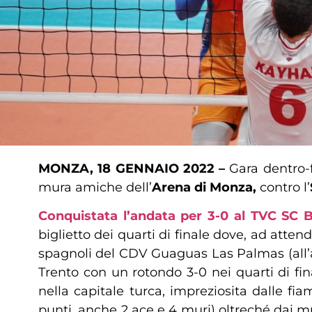
MONZA, 18 GENNAIO 2022 –
Gara dentro-f
mura amiche dell’
Arena di Monza,
contro l’
Conquistata l’andata per 3-0 al TVC SC 
biglietto dei quarti di finale dove, ad attend
spagnoli del CDV Guaguas Las Palmas (all’a
Trento con un rotondo 3-0 nei quarti di fi
nella capitale turca, impreziosita dalle f
punti, anche 2 ace e 4 muri) oltreché dai mur