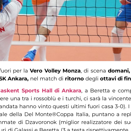
uori per la
Vero Volley Monza
, di scena
domani, 
SK Ankara,
nel match di
ritorno
degli
ottavi di fi
Baskent Sports Hall di Ankara
, a Beretta e comp
ere una tra i rossoblù e i turchi, ci sarà la vincen
ndata hanno vinto questi ultimi fuori casa 3-0). 
nale della Del Monte®Coppa Italia, puntano a repl
iammate di Dzavoronok (miglior realizzatore dei s
i di Galassi e Beretta (3 a testa rispettivamente, 