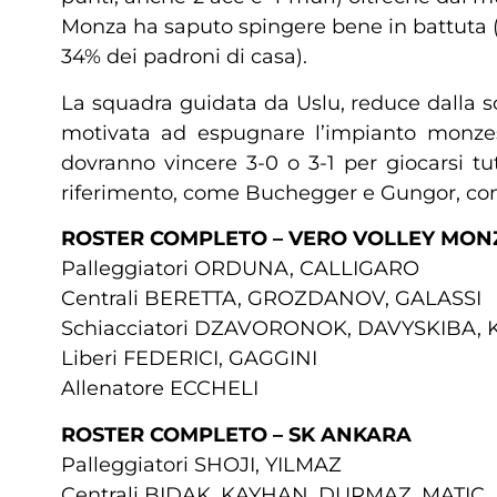
Monza ha saputo spingere bene in battuta (6
34% dei padroni di casa).
La squadra guidata da Uslu, reduce dalla s
motivata ad espugnare l’impianto monzese
dovranno vincere 3-0 o 3-1 per giocarsi tu
riferimento, come Buchegger e Gungor, con
ROSTER COMPLETO – VERO VOLLEY MON
Palleggiatori ORDUNA, CALLIGARO
Centrali BERETTA, GROZDANOV, GALASSI
Schiacciatori DZAVORONOK, DAVYSKIBA, 
Liberi FEDERICI, GAGGINI
Allenatore ECCHELI
ROSTER COMPLETO – SK ANKARA
Palleggiatori SHOJI, YILMAZ
Centrali BIDAK, KAYHAN, DURMAZ, MATIC