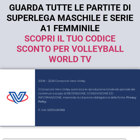
GUARDA TUTTE LE PARTITE DI
SUPERLEGA MASCHILE E SERIE
A1 FEMMINILE
SCOPRI IL TUO CODICE
SCONTO PER VOLLEYBALL
WORLD TV
2008 – 2026 Consorzio Vero Volley
Il Consorzio Vero Volley autorizza la riproduzione totale e/o parziale dei
contenuti a scopo di RECENSIONE, CONDIVISIONE ED
INFORMAZIONE, inserendo la citazione obbligatoria della fonte.
Privacy
Policy
.
P. IVA: 06315490968