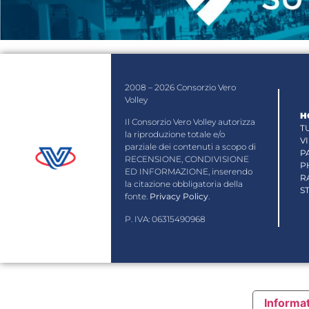
2008 – 2026 Consorzio Vero
Volley
H
Il Consorzio Vero Volley autorizza
T
la riproduzione totale e/o
V
parziale dei contenuti a scopo di
P
RECENSIONE, CONDIVISIONE
P
ED INFORMAZIONE, inserendo
R
la citazione obbligatoria della
S
fonte.
Privacy Policy
.
P. IVA: 06315490968
Informat