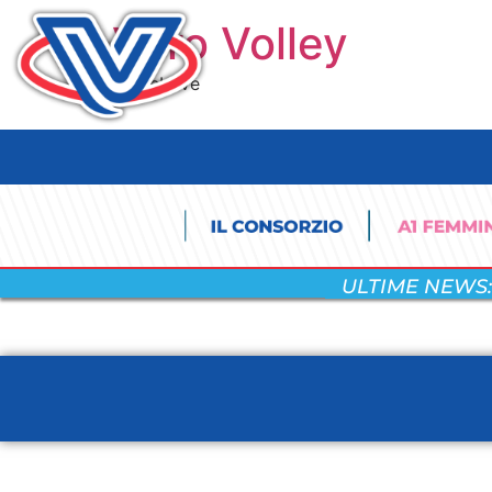
Vero Volley
#TrueLove
ULTIME NEWS: