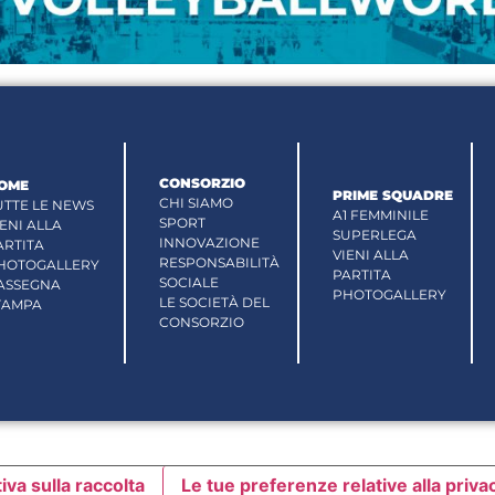
CONSORZIO
OME
PRIME SQUADRE
CHI SIAMO
UTTE LE NEWS
A1 FEMMINILE
SPORT
IENI ALLA
SUPERLEGA
INNOVAZIONE
ARTITA
VIENI ALLA
RESPONSABILITÀ
HOTOGALLERY
PARTITA
SOCIALE
ASSEGNA
PHOTOGALLERY
LE SOCIETÀ DEL
TAMPA
CONSORZIO
iva sulla raccolta
Le tue preferenze relative alla priva