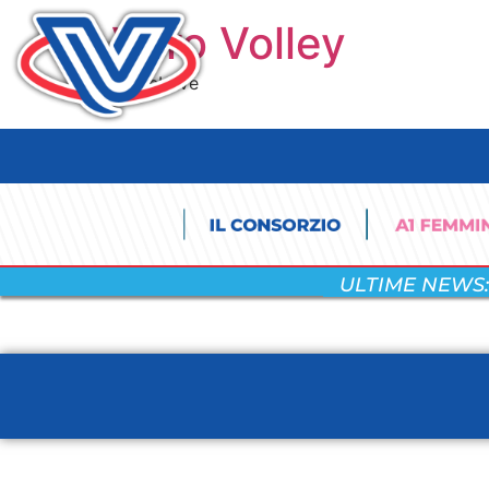
Vero Volley
#TrueLove
ULTIME NEWS: