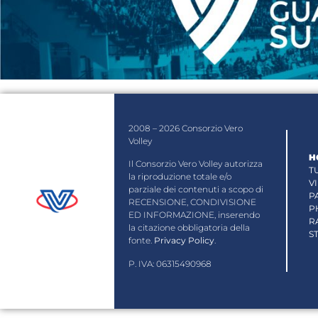
2008 – 2026 Consorzio Vero
Volley
H
Il Consorzio Vero Volley autorizza
T
la riproduzione totale e/o
V
parziale dei contenuti a scopo di
P
RECENSIONE, CONDIVISIONE
P
ED INFORMAZIONE, inserendo
R
la citazione obbligatoria della
S
fonte.
Privacy Policy
.
P. IVA: 06315490968