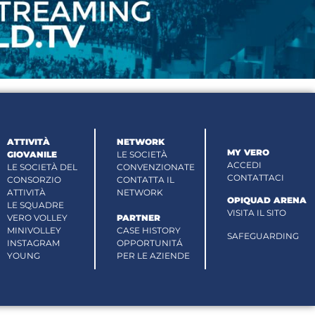
ATTIVITÀ
NETWORK
MY VERO
GIOVANILE
LE SOCIETÀ
ACCEDI
LE SOCIETÀ DEL
CONVENZIONATE
CONTATTACI
CONSORZIO
CONTATTA IL
ATTIVITÀ
NETWORK
OPIQUAD ARENA
LE SQUADRE
VISITA IL SITO
VERO VOLLEY
PARTNER
MINIVOLLEY
CASE HISTORY
SAFEGUARDING
INSTAGRAM
OPPORTUNITÁ
YOUNG
PER LE AZIENDE