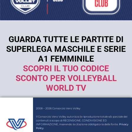
GUARDA TUTTE LE PARTITE DI
SUPERLEGA MASCHILE E SERIE
A1 FEMMINILE
SCOPRI IL TUO CODICE
SCONTO PER VOLLEYBALL
WORLD TV
2008 – 2026 Consorzio Vero Volley
Il Consorzio Vero Volley autorizza la riproduzione totale e/o parziale dei
contenuti a scopo di RECENSIONE, CONDIVISIONE ED
INFORMAZIONE, inserendo la citazione obbligatoria della fonte.
Privacy
Policy
.