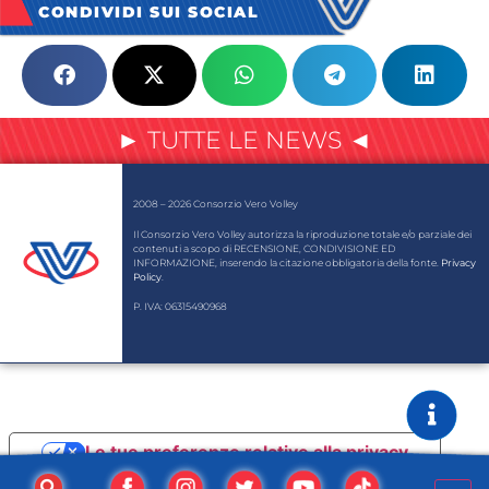
CONDIVIDI SUI SOCIAL
► TUTTE LE NEWS ◄
2008 – 2026 Consorzio Vero Volley
Il Consorzio Vero Volley autorizza la riproduzione totale e/o parziale dei
contenuti a scopo di RECENSIONE, CONDIVISIONE ED
INFORMAZIONE, inserendo la citazione obbligatoria della fonte.
Privacy
Policy
.
P. IVA: 06315490968
Le tue preferenze relative alla privacy
Informativa sulla raccolta