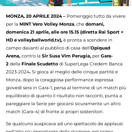
MONZA, 20 APRILE 2024 –
Pomeriggio tutto da vivere
per la
MINT Vero Volley Monza
, che
domani,
domenica 21 aprile, alle ore 15.15 (diretta Rai Sport +
HD e volleyballworld.tv),
è pronta a scendere in
campo davanti al pubblico di casa dell’
Opiquad
Arena,
contro la
Sir Susa Vim Perugia,
per
Gara-
2
della
Finale Scudetto
di SuperLega Credem Banca
2023-2024
.
Si gioca al meglio delle cinque partite e
Monza, dopo la coraggiosa performance espressa
giovedì sera in Gara-1, persa al termine di un match più
equilibrato di quanto il risultato non racconti, punta a
pareggiare la Serie per giocarsi sicuramente un altro
match (Gara-4) di fronte ai propri sostenitori.
Se qualcuno auspicava ad uno spettacolo da applausi
nell’atto più importante della stagione, nel primo