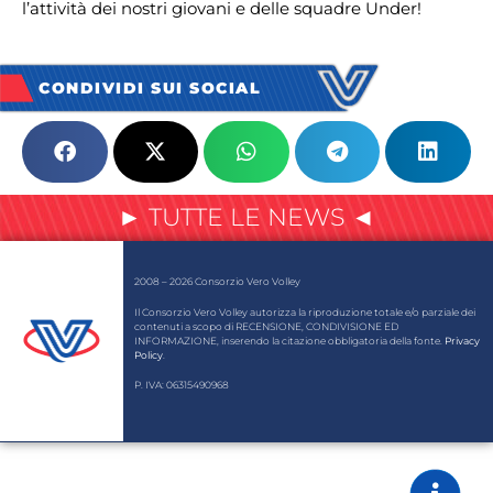
l’attività dei nostri giovani e delle squadre Under!
CONDIVIDI SUI SOCIAL
► TUTTE LE NEWS ◄
2008 – 2026 Consorzio Vero Volley
Il Consorzio Vero Volley autorizza la riproduzione totale e/o parziale dei
contenuti a scopo di RECENSIONE, CONDIVISIONE ED
INFORMAZIONE, inserendo la citazione obbligatoria della fonte.
Privacy
Policy
.
P. IVA: 06315490968