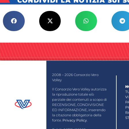
CONDIVIDI LA NOTIZIA SUI 
2008 – 2026 Consorzio Vero
Volley
H
Il Consorzio Vero Volley autorizza
T
la riproduzione totale e/o
V
parziale dei contenuti a scopo di
P
RECENSIONE, CONDIVISIONE
P
ED INFORMAZIONE, inserendo
R
la citazione obbligatoria della
S
fonte.
Privacy Policy
.