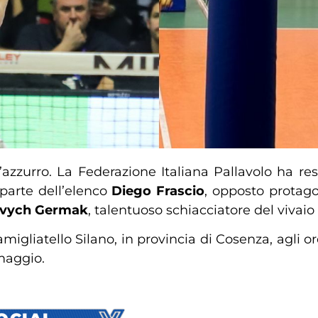
’azzurro. La Federazione Italiana Pallavolo ha re
parte dell’elenco
Diego Frascio
, opposto protag
evych
Germak
, talentuoso schiacciatore del vivai
migliatello Silano, in provincia di Cosenza, agli or
maggio.