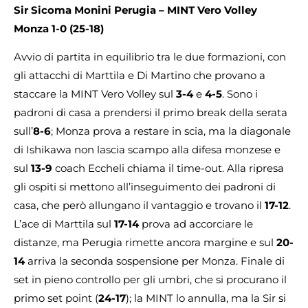
Sir Sicoma Monini Perugia – MINT Vero Volley
Monza 1-0 (25-18)
Avvio di partita in equilibrio tra le due formazioni, con
gli attacchi di Marttila e Di Martino che provano a
staccare la MINT Vero Volley sul
3-4
e
4-5
. Sono i
padroni di casa a prendersi il primo break della serata
sull’
8-6
; Monza prova a restare in scia, ma la diagonale
di Ishikawa non lascia scampo alla difesa monzese e
sul
13-9
coach Eccheli chiama il time-out. Alla ripresa
gli ospiti si mettono all’inseguimento dei padroni di
casa, che però allungano il vantaggio e trovano il
17-12
.
L’ace di Marttila sul
17-14
prova ad accorciare le
distanze, ma Perugia rimette ancora margine e sul
20-
14
arriva la seconda sospensione per Monza. Finale di
set in pieno controllo per gli umbri, che si procurano il
primo set point (
24-17
); la MINT lo annulla, ma la Sir si