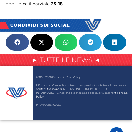
aggiudica il parziale
25-18
.
CONDIVIDI SUI SOCIAL
► TUTTE LE NEWS ◄
2008 – 2026 Consorzio Vero Volley
Il Consorzio Vero Volley autorizza la riproduzione totale e/o parziale dei
contenuti a scopo di RECENSIONE, CONDIVISIONE ED
INFORMAZIONE, inserendo la citazione obbligatoria della fonte.
Privacy
Policy
.
P. IVA: 06315490968