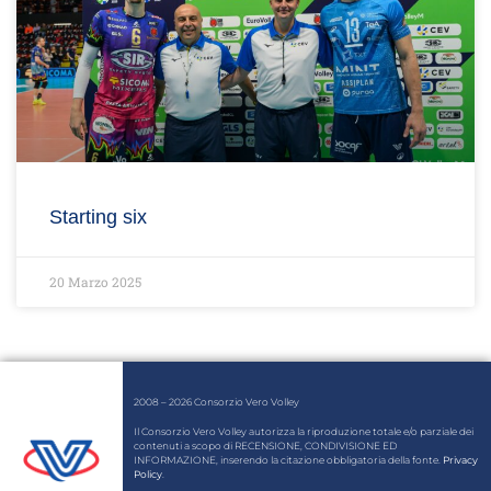
Starting six
20 Marzo 2025
2008 – 2026 Consorzio Vero Volley
Il Consorzio Vero Volley autorizza la riproduzione totale e/o parziale dei
contenuti a scopo di RECENSIONE, CONDIVISIONE ED
INFORMAZIONE, inserendo la citazione obbligatoria della fonte.
Privacy
Policy
.