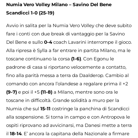
Numia Vero Volley Milano – Savino Del Bene
Scandicci 1-0 (25-19)
Avvio in salita per la Numia Vero Volley che deve subito
fare i conti con due break di vantaggio per la Savino
Del Bene e sullo
0-4
coach Lavarini interrompe il gioco.
Alla ripresa è Sylla a far entrare in partita Milano, ma le
toscane continuano la corsa
(1-6)
. Con Egonu le
padrone di casa si riportano velocemente a contatto,
fino alla parità messa a terra da Daalderop. Cambio al
comando con ancora l’olandese a regalare prima il +2
(9-7)
e poi il +5
(11-8)
a Milano, mentre sono ora le
toscane in difficoltà. Grande solidità a muro per la
Numia che sul
15-11
costringe la panchina di Scandicci
alla sospensione. Si torna in campo e con Antropova le
ospiti riprovano ad avvicinarsi, ma Danesi mette a terra
il
18-14
. E’ ancora la capitana della Nazionale a firmare