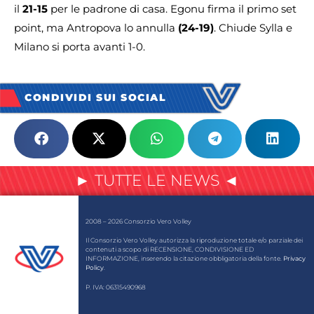
il
21-15
per le padrone di casa. Egonu firma il primo set
point, ma Antropova lo annulla
(24-19)
. Chiude Sylla e
Milano si porta avanti 1-0.
CONDIVIDI SUI SOCIAL
► TUTTE LE NEWS ◄
2008 – 2026 Consorzio Vero Volley
Il Consorzio Vero Volley autorizza la riproduzione totale e/o parziale dei
contenuti a scopo di RECENSIONE, CONDIVISIONE ED
INFORMAZIONE, inserendo la citazione obbligatoria della fonte.
Privacy
Policy
.
P. IVA: 06315490968