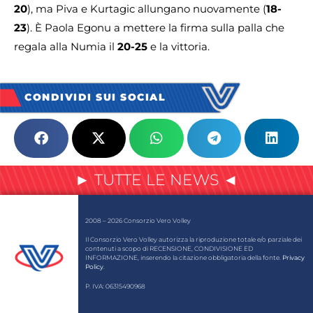
20
), ma Piva e Kurtagic allungano nuovamente (
18-
23
). È Paola Egonu a mettere la firma sulla palla che
regala alla Numia il
20-25
e la vittoria.
CONDIVIDI SUI SOCIAL
► TUTTE LE NEWS ◄
2008 – 2026 Consorzio Vero Volley
Il Consorzio Vero Volley autorizza la riproduzione totale e/o parziale dei
contenuti a scopo di RECENSIONE, CONDIVISIONE ED
INFORMAZIONE, inserendo la citazione obbligatoria della fonte.
Privacy
Policy
.
P. IVA: 06315490968