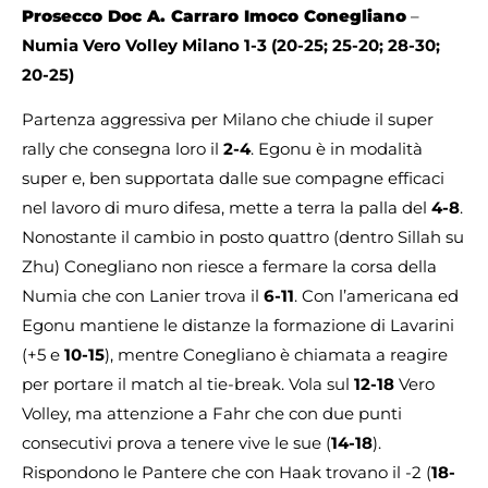
Prosecco Doc A. Carraro Imoco Conegliano
–
Numia Vero Volley Milano 1-3 (20-25; 25-20; 28-30;
20-25)
Partenza aggressiva per Milano che chiude il super
rally che consegna loro il
2-4
. Egonu è in modalità
super e, ben supportata dalle sue compagne efficaci
nel lavoro di muro difesa, mette a terra la palla del
4-8
.
Nonostante il cambio in posto quattro (dentro Sillah su
Zhu) Conegliano non riesce a fermare la corsa della
Numia che con Lanier trova il
6-11
. Con l’americana ed
Egonu mantiene le distanze la formazione di Lavarini
(+5 e
10-15
), mentre Conegliano è chiamata a reagire
per portare il match al tie-break. Vola sul
12-18
Vero
Volley, ma attenzione a Fahr che con due punti
consecutivi prova a tenere vive le sue (
14-18
).
Rispondono le Pantere che con Haak trovano il -2 (
18-