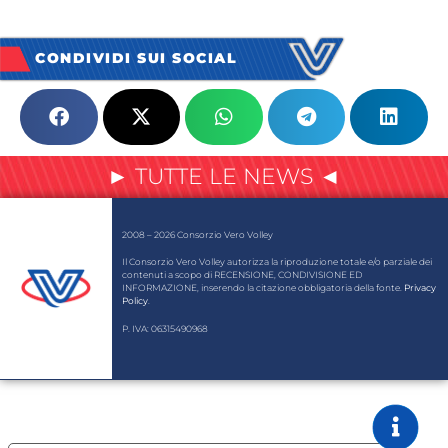
CONDIVIDI SUI SOCIAL
► TUTTE LE NEWS ◄
2008 – 2026 Consorzio Vero Volley
Il Consorzio Vero Volley autorizza la riproduzione totale e/o parziale dei
contenuti a scopo di RECENSIONE, CONDIVISIONE ED
INFORMAZIONE, inserendo la citazione obbligatoria della fonte.
Privacy
Policy
.
P. IVA: 06315490968