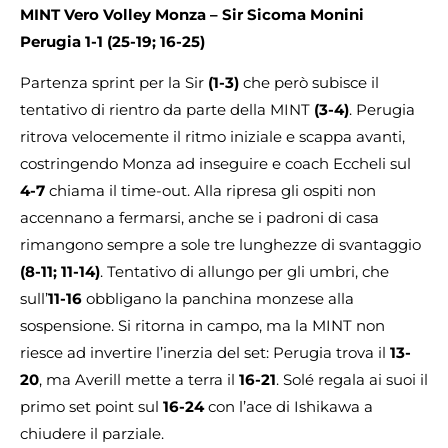
MINT Vero Volley Monza – Sir Sicoma Monini
Perugia 1-1 (25-19; 16-25)
Partenza sprint per la Sir
(1-3)
che però subisce il
tentativo di rientro da parte della MINT
(3-4)
. Perugia
ritrova velocemente il ritmo iniziale e scappa avanti,
costringendo Monza ad inseguire e coach Eccheli sul
4-7
chiama il time-out. Alla ripresa gli ospiti non
accennano a fermarsi, anche se i padroni di casa
rimangono sempre a sole tre lunghezze di svantaggio
(8-11; 11-14)
. Tentativo di allungo per gli umbri, che
sull’
11-16
obbligano la panchina monzese alla
sospensione. Si ritorna in campo, ma la MINT non
riesce ad invertire l’inerzia del set: Perugia trova il
13-
20
, ma Averill mette a terra il
16-21
. Solé regala ai suoi il
primo set point sul
16-24
con l’ace di Ishikawa a
chiudere il parziale.